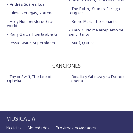
Shania Twain, Little Miss Twain
Andrés Suárez, Lúa
The Rolling Stones, Foreign
Julieta Venegas, Norteña
tongues
Holly Humberstone, Cruel
Bruno Mars, The romantic
world
Karol G, No me arrepiento de
Kany García, Puerta abierta
sentir tanto
Jessie Ware, Superbloom
Malú, Quince
CANCIONES
Taylor Swift, The fate of
Rosalía y Yahritza y su Esencia,
Ophelia
La perla
MUSICALIA
Noticias
Novedades
Próximas novedades