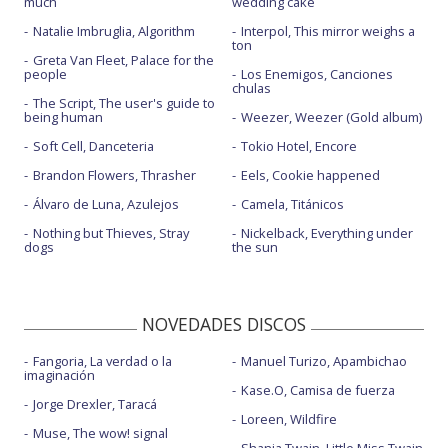
much
wedding cake
Natalie Imbruglia, Algorithm
Interpol, This mirror weighs a
ton
Greta Van Fleet, Palace for the
people
Los Enemigos, Canciones
chulas
The Script, The user's guide to
being human
Weezer, Weezer (Gold album)
Soft Cell, Danceteria
Tokio Hotel, Encore
Brandon Flowers, Thrasher
Eels, Cookie happened
Álvaro de Luna, Azulejos
Camela, Titánicos
Nothing but Thieves, Stray
Nickelback, Everything under
dogs
the sun
NOVEDADES DISCOS
Fangoria, La verdad o la
Manuel Turizo, Apambichao
imaginación
Kase.O, Camisa de fuerza
Jorge Drexler, Taracá
Loreen, Wildfire
Muse, The wow! signal