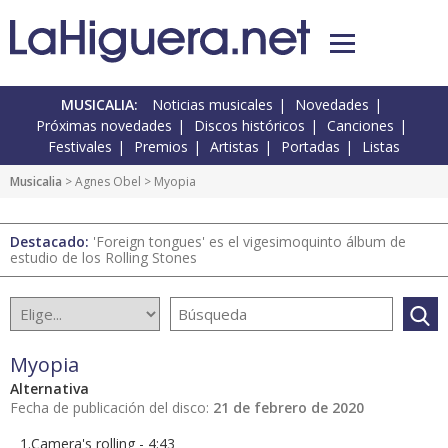
MUSICALIA:
Noticias musicales
Novedades
Próximas novedades
Discos históricos
Canciones
Festivales
Premios
Artistas
Portadas
Listas
Musicalia
> Agnes Obel > Myopia
Destacado:
'Foreign tongues' es el vigesimoquinto álbum de
estudio de los Rolling Stones
Myopia
Alternativa
Fecha de publicación del disco:
21 de febrero de 2020
1.Camera's rolling - 4:43