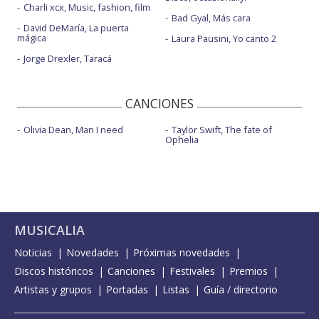
Charli xcx, Music, fashion, film
Bad Gyal, Más cara
David DeMaría, La puerta
mágica
Laura Pausini, Yo canto 2
Jorge Drexler, Taracá
CANCIONES
Olivia Dean, Man I need
Taylor Swift, The fate of
Ophelia
MUSICALIA
Noticias
Novedades
Próximas novedades
Discos históricos
Canciones
Festivales
Premios
Artistas y grupos
Portadas
Listas
Guía / directorio