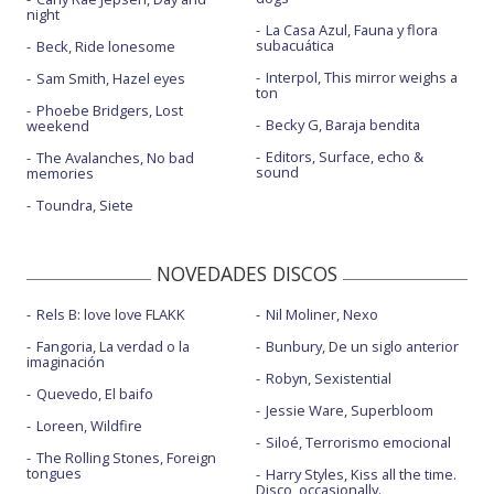
night
La Casa Azul, Fauna y flora
subacuática
Beck, Ride lonesome
Interpol, This mirror weighs a
Sam Smith, Hazel eyes
ton
Phoebe Bridgers, Lost
Becky G, Baraja bendita
weekend
Editors, Surface, echo &
The Avalanches, No bad
sound
memories
Toundra, Siete
NOVEDADES DISCOS
Rels B: love love FLAKK
Nil Moliner, Nexo
Fangoria, La verdad o la
Bunbury, De un siglo anterior
imaginación
Robyn, Sexistential
Quevedo, El baifo
Jessie Ware, Superbloom
Loreen, Wildfire
Siloé, Terrorismo emocional
The Rolling Stones, Foreign
tongues
Harry Styles, Kiss all the time.
Disco, occasionally.