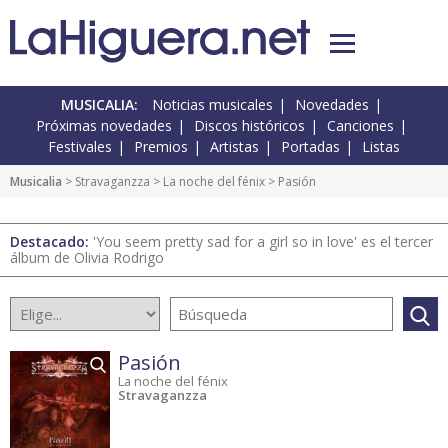
MUSICALIA:
Noticias musicales
Novedades
Próximas novedades
Discos históricos
Canciones
Festivales
Premios
Artistas
Portadas
Listas
Musicalia
> Stravaganzza >
La noche del fénix
> Pasión
Destacado:
'You seem pretty sad for a girl so in love' es el tercer
álbum de Olivia Rodrigo
Pasión
La noche del fénix
Stravaganzza