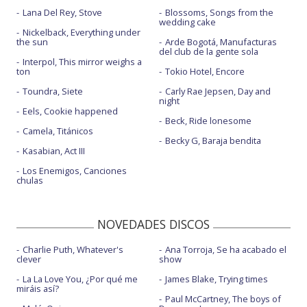
Lana Del Rey, Stove
Blossoms, Songs from the
wedding cake
Nickelback, Everything under
the sun
Arde Bogotá, Manufacturas
del club de la gente sola
Interpol, This mirror weighs a
ton
Tokio Hotel, Encore
Toundra, Siete
Carly Rae Jepsen, Day and
night
Eels, Cookie happened
Beck, Ride lonesome
Camela, Titánicos
Becky G, Baraja bendita
Kasabian, Act III
Los Enemigos, Canciones
chulas
NOVEDADES DISCOS
Charlie Puth, Whatever's
Ana Torroja, Se ha acabado el
clever
show
La La Love You, ¿Por qué me
James Blake, Trying times
miráis así?
Paul McCartney, The boys of