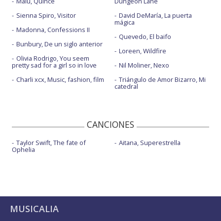
Malú, Quince
Dungeon Lane
Sienna Spiro, Visitor
David DeMaría, La puerta
mágica
Madonna, Confessions II
Quevedo, El baifo
Bunbury, De un siglo anterior
Loreen, Wildfire
Olivia Rodrigo, You seem
pretty sad for a girl so in love
Nil Moliner, Nexo
Charli xcx, Music, fashion, film
Triángulo de Amor Bizarro, Mi
catedral
CANCIONES
Taylor Swift, The fate of
Aitana, Superestrella
Ophelia
MUSICALIA