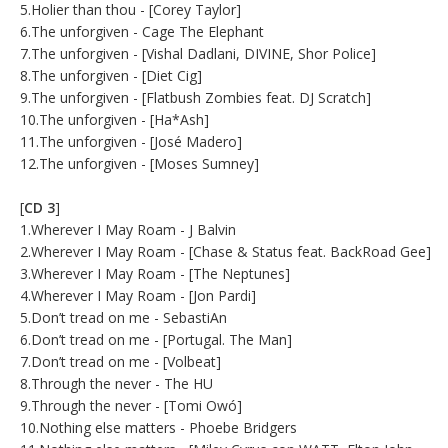
5.Holier than thou - [Corey Taylor]
6.The unforgiven - Cage The Elephant
7.The unforgiven - [Vishal Dadlani, DIVINE, Shor Police]
8.The unforgiven - [Diet Cig]
9.The unforgiven - [Flatbush Zombies feat. DJ Scratch]
10.The unforgiven - [Ha*Ash]
11.The unforgiven - [José Madero]
12.The unforgiven - [Moses Sumney]
[
CD 3
]
1.Wherever I May Roam - J Balvin
2.Wherever I May Roam - [Chase & Status feat. BackRoad Gee]
3.Wherever I May Roam - [The Neptunes]
4.Wherever I May Roam - [Jon Pardi]
5.Don’t tread on me - SebastiAn
6.Don’t tread on me - [Portugal. The Man]
7.Don’t tread on me - [Volbeat]
8.Through the never - The HU
9.Through the never - [Tomi Owó]
10.Nothing else matters - Phoebe Bridgers