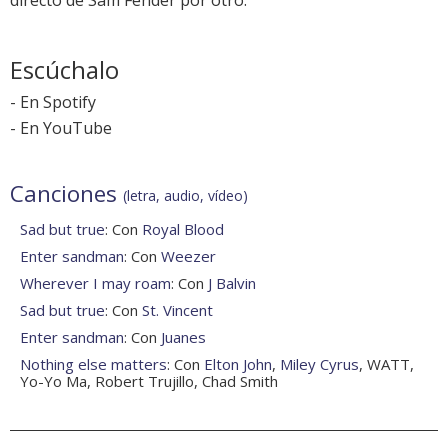
directo de Sam Fender por otro.
Escúchalo
-
En Spotify
-
En YouTube
Canciones
(letra, audio, vídeo)
Sad but true
: Con
Royal Blood
Enter sandman
: Con
Weezer
Wherever I may roam
: Con
J Balvin
Sad but true
: Con
St. Vincent
Enter sandman
: Con
Juanes
Nothing else matters
: Con
Elton John
,
Miley Cyrus
, WATT,
Yo-Yo Ma, Robert Trujillo, Chad Smith