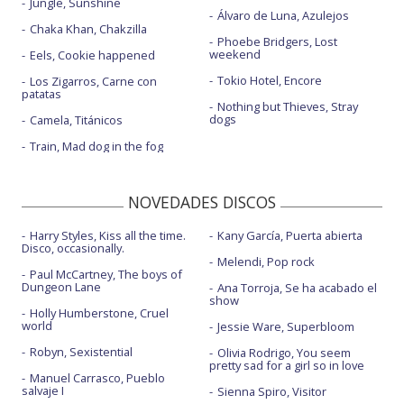
Jungle, Sunshine
Álvaro de Luna, Azulejos
Chaka Khan, Chakzilla
Phoebe Bridgers, Lost
weekend
Eels, Cookie happened
Tokio Hotel, Encore
Los Zigarros, Carne con
patatas
Nothing but Thieves, Stray
dogs
Camela, Titánicos
Train, Mad dog in the fog
NOVEDADES DISCOS
Harry Styles, Kiss all the time.
Kany García, Puerta abierta
Disco, occasionally.
Melendi, Pop rock
Paul McCartney, The boys of
Dungeon Lane
Ana Torroja, Se ha acabado el
show
Holly Humberstone, Cruel
world
Jessie Ware, Superbloom
Robyn, Sexistential
Olivia Rodrigo, You seem
pretty sad for a girl so in love
Manuel Carrasco, Pueblo
salvaje I
Sienna Spiro, Visitor