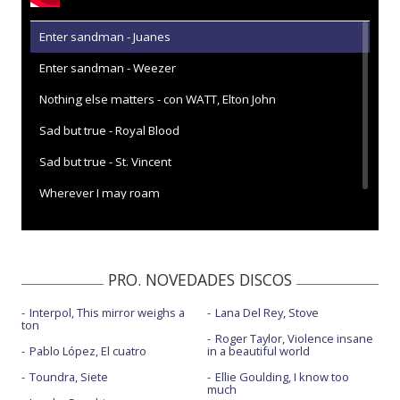
Enter sandman - Juanes
Enter sandman - Weezer
Nothing else matters - con WATT, Elton John
Sad but true - Royal Blood
Sad but true - St. Vincent
Wherever I may roam
PRO. NOVEDADES DISCOS
Interpol, This mirror weighs a
Lana Del Rey, Stove
ton
Roger Taylor, Violence insane
Pablo López, El cuatro
in a beautiful world
Toundra, Siete
Ellie Goulding, I know too
much