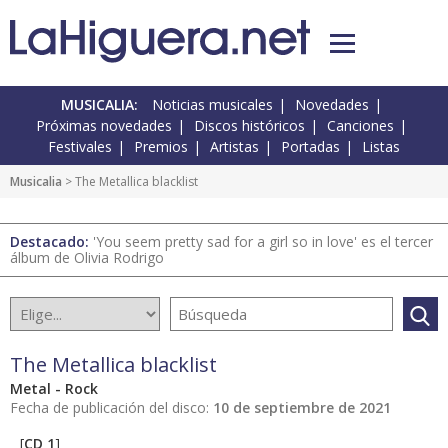
MUSICALIA:
Noticias musicales
Novedades
Próximas novedades
Discos históricos
Canciones
Festivales
Premios
Artistas
Portadas
Listas
Musicalia
> The Metallica blacklist
Destacado:
'You seem pretty sad for a girl so in love' es el tercer
álbum de Olivia Rodrigo
The Metallica blacklist
Metal - Rock
Fecha de publicación del disco:
10 de septiembre de 2021
[
CD 1
]