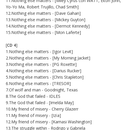
11.Nothing else matters - [Miley Cyrus con WATT, Elton John,
Yo-Yo Ma, Robert Trujillo, Chad Smith]
12.Nothing else matters - [Dave Gahan]
13.Nothing else matters - [Mickey Guyton]
14.Nothing else matters - [Dermot Kennedy]
15.Nothing else matters - [Mon Laferte]
[
CD 4
]
1.Nothing else matters - [Igor Levit]
2.Nothing else matters - [My Morning Jacket]
3.Nothing else matters - [PG Roxette]
4.Nothing else matters - [Darius Rucker]
5.Nothing else matters - [Chris Stapleton]
6.Nothing else matters - [TRESOR]
7.Of wolf and man - Goodnight, Texas
8.The God that failed - IDLES
9.The God that failed - [Imelda May]
10.My friend of misery - Cherry Glazerr
11.My friend of misery - [Izïa]
12.My friend of misery - [Kamasi Washington]
13.The struggle within - Rodrigo y Gabriela