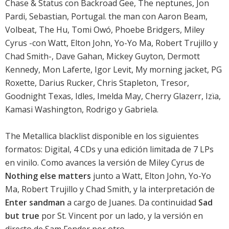
Chase & Status con Backroad Gee, The neptunes, Jon
Pardi, Sebastian, Portugal. the man con Aaron Beam,
Volbeat, The Hu, Tomi Owó, Phoebe Bridgers, Miley
Cyrus -con Watt, Elton John, Yo-Yo Ma, Robert Trujillo y
Chad Smith-, Dave Gahan, Mickey Guyton, Dermott
Kennedy, Mon Laferte, Igor Levit, My morning jacket, PG
Roxette, Darius Rucker, Chris Stapleton, Tresor,
Goodnight Texas, Idles, Imelda May, Cherry Glazerr, Izïa,
Kamasi Washington, Rodrigo y Gabriela.
The Metallica blacklist disponible en los siguientes
formatos: Digital, 4 CDs y una edición limitada de 7 LPs
en vinilo. Como avances la versión de Miley Cyrus de
Nothing else matters
junto a Watt, Elton John, Yo-Yo
Ma, Robert Trujillo y Chad Smith, y la interpretación de
Enter sandman
a cargo de Juanes. Da continuidad
Sad
but true
por St. Vincent por un lado, y la versión en