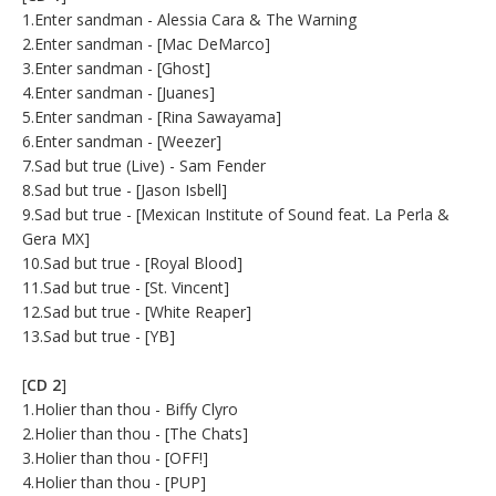
1.Enter sandman - Alessia Cara & The Warning
2.Enter sandman - [Mac DeMarco]
3.Enter sandman - [Ghost]
4.Enter sandman - [Juanes]
5.Enter sandman - [Rina Sawayama]
6.Enter sandman - [Weezer]
7.Sad but true (Live) - Sam Fender
8.Sad but true - [Jason Isbell]
9.Sad but true - [Mexican Institute of Sound feat. La Perla &
Gera MX]
10.Sad but true - [Royal Blood]
11.Sad but true - [St. Vincent]
12.Sad but true - [White Reaper]
13.Sad but true - [YB]
[
CD 2
]
1.Holier than thou - Biffy Clyro
2.Holier than thou - [The Chats]
3.Holier than thou - [OFF!]
4.Holier than thou - [PUP]