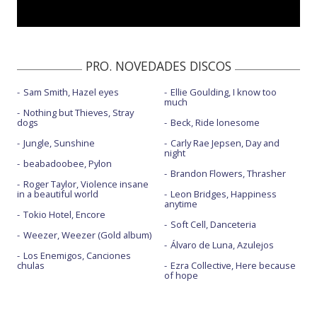
PRO. NOVEDADES DISCOS
Sam Smith, Hazel eyes
Ellie Goulding, I know too
much
Nothing but Thieves, Stray
dogs
Beck, Ride lonesome
Jungle, Sunshine
Carly Rae Jepsen, Day and
night
beabadoobee, Pylon
Brandon Flowers, Thrasher
Roger Taylor, Violence insane
in a beautiful world
Leon Bridges, Happiness
anytime
Tokio Hotel, Encore
Soft Cell, Danceteria
Weezer, Weezer (Gold album)
Álvaro de Luna, Azulejos
Los Enemigos, Canciones
chulas
Ezra Collective, Here because
of hope