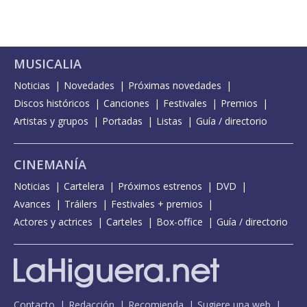
MUSICALIA
Noticias
Novedades
Próximas novedades
Discos históricos
Canciones
Festivales
Premios
Artistas y grupos
Portadas
Listas
Guía / directorio
CINEMANÍA
Noticias
Cartelera
Próximos estrenos
DVD
Avances
Tráilers
Festivales + premios
Actores y actrices
Carteles
Box-office
Guía / directorio
Contacto
Redacción
Recomienda
Sugiere una web