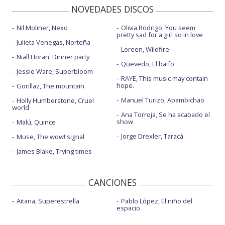
NOVEDADES DISCOS
Nil Moliner, Nexo
Olivia Rodrigo, You seem
pretty sad for a girl so in love
Julieta Venegas, Norteña
Loreen, Wildfire
Niall Horan, Dinner party
Quevedo, El baifo
Jessie Ware, Superbloom
RAYE, This music may contain
hope.
Gorillaz, The mountain
Manuel Turizo, Apambichao
Holly Humberstone, Cruel
world
Ana Torroja, Se ha acabado el
show
Malú, Quince
Jorge Drexler, Taracá
Muse, The wow! signal
James Blake, Trying times
CANCIONES
Aitana, Superestrella
Pablo López, El niño del
espacio