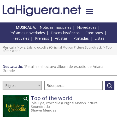
MUSICALIA:
Noticias musicales
Novedades
Próximas novedades
Discos históricos
Canciones
Festivales
Premios
Artistas
Portadas
Listas
Musicalia
>
Lyle, Lyle, crocodile (Original Motion Picture Soundtrack)
> Top
of the world
Destacado:
'Petal' es el octavo álbum de estudio de Ariana
Grande
Top of the world
Lyle, Lyle, crocodile (Original Motion Picture
Soundtrack)
Shawn Mendes