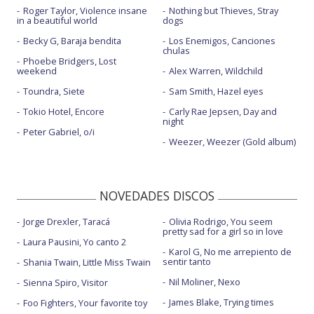
Roger Taylor, Violence insane
Nothing but Thieves, Stray
in a beautiful world
dogs
Becky G, Baraja bendita
Los Enemigos, Canciones
chulas
Phoebe Bridgers, Lost
weekend
Alex Warren, Wildchild
Toundra, Siete
Sam Smith, Hazel eyes
Tokio Hotel, Encore
Carly Rae Jepsen, Day and
night
Peter Gabriel, o/i
Weezer, Weezer (Gold album)
NOVEDADES DISCOS
Jorge Drexler, Taracá
Olivia Rodrigo, You seem
pretty sad for a girl so in love
Laura Pausini, Yo canto 2
Karol G, No me arrepiento de
sentir tanto
Shania Twain, Little Miss Twain
Nil Moliner, Nexo
Sienna Spiro, Visitor
James Blake, Trying times
Foo Fighters, Your favorite toy