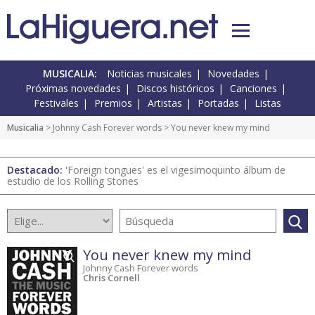
MUSICALIA:
Noticias musicales
Novedades
Próximas novedades
Discos históricos
Canciones
Festivales
Premios
Artistas
Portadas
Listas
Musicalia
>
Johnny Cash Forever words
> You never knew my mind
Destacado:
'Foreign tongues' es el vigesimoquinto álbum de
estudio de los Rolling Stones
You never knew my mind
Johnny Cash Forever words
Chris Cornell