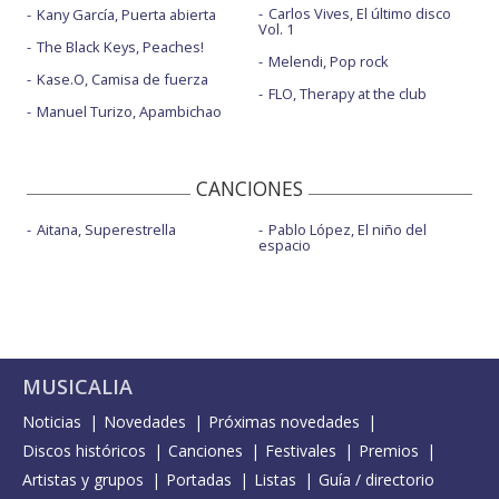
Carlos Vives, El último disco
Kany García, Puerta abierta
Vol. 1
The Black Keys, Peaches!
Melendi, Pop rock
Kase.O, Camisa de fuerza
FLO, Therapy at the club
Manuel Turizo, Apambichao
CANCIONES
Aitana, Superestrella
Pablo López, El niño del
espacio
MUSICALIA
Noticias
Novedades
Próximas novedades
Discos históricos
Canciones
Festivales
Premios
Artistas y grupos
Portadas
Listas
Guía / directorio