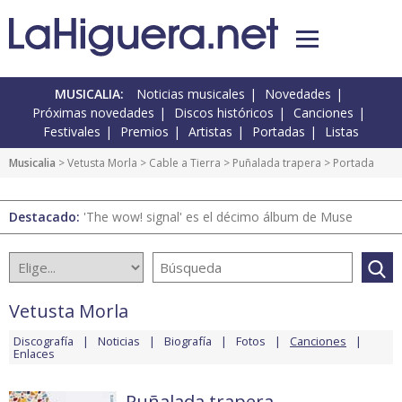
MUSICALIA:
Noticias musicales
Novedades
Próximas novedades
Discos históricos
Canciones
Festivales
Premios
Artistas
Portadas
Listas
Musicalia
>
Vetusta Morla
>
Cable a Tierra
>
Puñalada trapera
> Portada
Destacado:
'The wow! signal' es el décimo álbum de Muse
Vetusta Morla
Discografía
Noticias
Biografía
Fotos
Canciones
Enlaces
Puñalada trapera