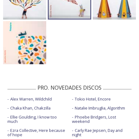
PRO. NOVEDADES DISCOS
Alex Warren, Wildchild
Tokio Hotel, Encore
Chaka Khan, Chakzilla
Natalie Imbruglia, Algorithm
Ellie Goulding, I know too
Phoebe Bridgers, Lost
much
weekend
Ezra Collective, Here because
Carly Rae Jepsen, Day and
of hope
night