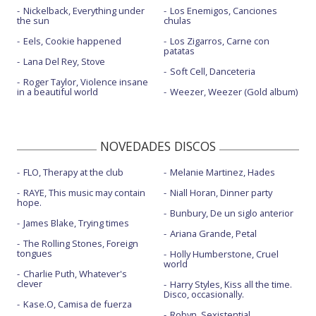
Nickelback, Everything under
Los Enemigos, Canciones
the sun
chulas
Eels, Cookie happened
Los Zigarros, Carne con
patatas
Lana Del Rey, Stove
Soft Cell, Danceteria
Roger Taylor, Violence insane
in a beautiful world
Weezer, Weezer (Gold album)
NOVEDADES DISCOS
FLO, Therapy at the club
Melanie Martinez, Hades
RAYE, This music may contain
Niall Horan, Dinner party
hope.
Bunbury, De un siglo anterior
James Blake, Trying times
Ariana Grande, Petal
The Rolling Stones, Foreign
tongues
Holly Humberstone, Cruel
world
Charlie Puth, Whatever's
clever
Harry Styles, Kiss all the time.
Disco, occasionally.
Kase.O, Camisa de fuerza
Robyn, Sexistential