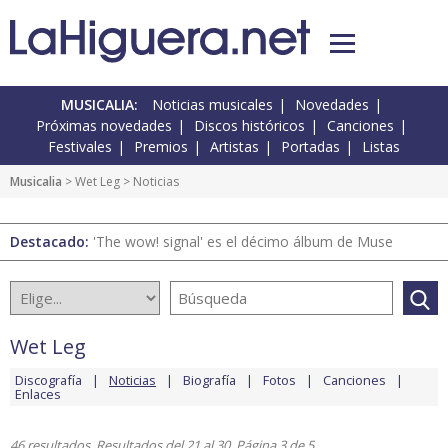
MUSICALIA:
Noticias musicales
Novedades
Próximas novedades
Discos históricos
Canciones
Festivales
Premios
Artistas
Portadas
Listas
Musicalia
>
Wet Leg
> Noticias
Destacado:
'The wow! signal' es el décimo álbum de Muse
Wet Leg
Discografía
Noticias
Biografía
Fotos
Canciones
Enlaces
46 resultados. Resultados del 21 al 30. Página 3 de 5