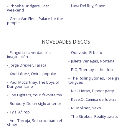
Lana Del Rey, Stove
Phoebe Bridgers, Lost
weekend
Greta Van Fleet, Palace for the
people
NOVEDADES DISCOS
Fangoria, La verdad o la
Quevedo, El baifo
imaginación
Julieta Venegas, Norteña
Jorge Drexler, Taracá
FLO, Therapy at the club
Xoel López, Oniria popular
The Rolling Stones, Foreign
Paul McCartney, The boys of
tongues
Dungeon Lane
Niall Horan, Dinner party
Foo Fighters, Your favorite toy
Kase.O, Camisa de fuerza
Bunbury, De un siglo anterior
Nil Moliner, Nexo
Tyla, A*Pop
The Strokes, Reality awaits
Ana Torroja, Se ha acabado el
show