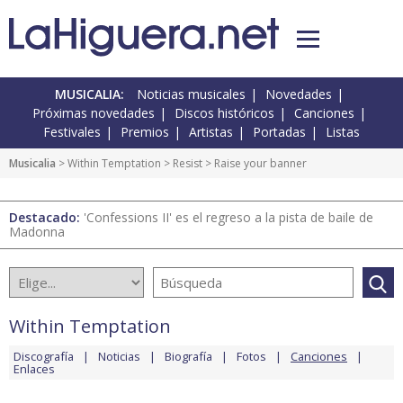
MUSICALIA:
Noticias musicales
Novedades
Próximas novedades
Discos históricos
Canciones
Festivales
Premios
Artistas
Portadas
Listas
Musicalia
>
Within Temptation
>
Resist
> Raise your banner
Destacado:
'Confessions II' es el regreso a la pista de baile de
Madonna
Within Temptation
Discografía
Noticias
Biografía
Fotos
Canciones
Enlaces