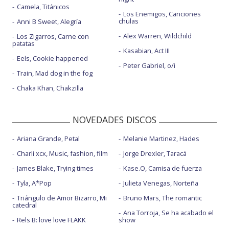
Camela, Titánicos
Los Enemigos, Canciones
chulas
Anni B Sweet, Alegría
Alex Warren, Wildchild
Los Zigarros, Carne con
patatas
Kasabian, Act III
Eels, Cookie happened
Peter Gabriel, o/i
Train, Mad dog in the fog
Chaka Khan, Chakzilla
NOVEDADES DISCOS
Ariana Grande, Petal
Melanie Martinez, Hades
Charli xcx, Music, fashion, film
Jorge Drexler, Taracá
James Blake, Trying times
Kase.O, Camisa de fuerza
Tyla, A*Pop
Julieta Venegas, Norteña
Triángulo de Amor Bizarro, Mi
Bruno Mars, The romantic
catedral
Ana Torroja, Se ha acabado el
Rels B: love love FLAKK
show