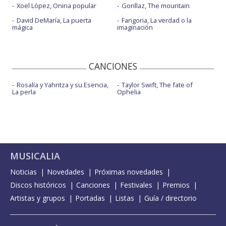
Xoel López, Oniria popular
Gorillaz, The mountain
David DeMaría, La puerta
Fangoria, La verdad o la
mágica
imaginación
CANCIONES
Rosalía y Yahritza y su Esencia,
Taylor Swift, The fate of
La perla
Ophelia
MUSICALIA
Noticias
Novedades
Próximas novedades
Discos históricos
Canciones
Festivales
Premios
Artistas y grupos
Portadas
Listas
Guía / directorio