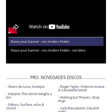
Raise your banner - con Anders Fridén
Raise your banner - con Anders Fridén - con letra
PRO. NOVEDADES DISCOS
Álvaro de Luna, Azulejos
Roger Taylor, Violence insane
in a beautiful world
Interpol, This mirror weighs a
ton
Nothing but Thieves, Stray
dogs
Editors, Surface, echo &
sound
Carly Rae Jepsen, Day and
night