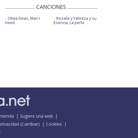
CANCIONES
Olivia Dean, Man I
Rosalía y Yahritza y su
need
Esencia, La perla
mienda
Sugiere una web
 privacidad
(
Cambiar
)
Cookies
S