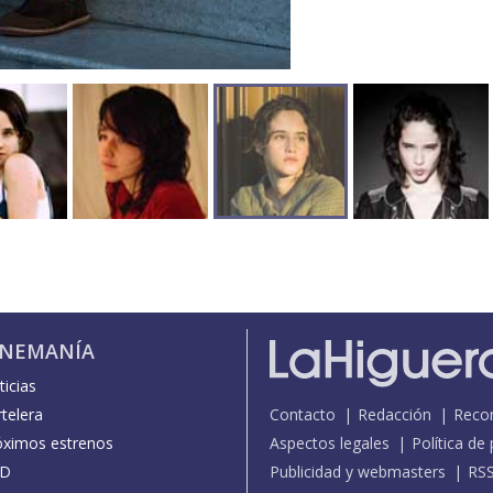
INEMANÍA
icias
telera
Contacto
Redacción
Reco
óximos estrenos
Aspectos legales
Política de
D
Publicidad y webmasters
RS