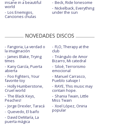
insane in a beautiful
Beck, Ride lonesome
world
Nickelback, Everything
Los Enemigos,
under the sun
Canciones chulas
NOVEDADES DISCOS
Fangoria, La verdad o
FLO, Therapy at the
la imaginación
club
James Blake, Trying
Triángulo de Amor
times
Bizarro, Mi catedral
Kany García, Puerta
Siloé, Terrorismo
abierta
emocional
Foo Fighters, Your
Manuel Carrasco,
favorite toy
Pueblo salvaje I
Holly Humberstone,
RAYE, This music may
Cruel world
contain hope.
The Black Keys,
Shania Twain, Little
Peaches!
Miss Twain
Jorge Drexler, Taracá
Xoel López, Oniria
popular
Quevedo, El baifo
David DeMaría, La
puerta mágica