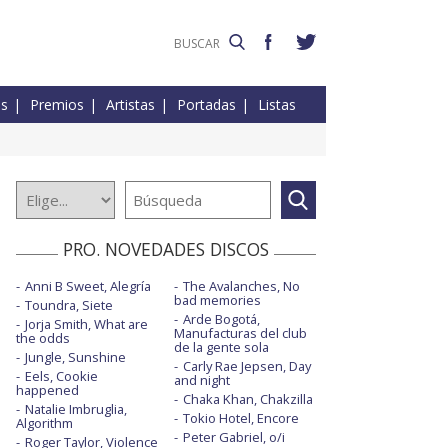
es
Premios
Artistas
Portadas
Listas
PRO. NOVEDADES DISCOS
Anni B Sweet, Alegría
The Avalanches, No
bad memories
Toundra, Siete
Arde Bogotá,
Jorja Smith, What are
Manufacturas del club
the odds
de la gente sola
Jungle, Sunshine
Carly Rae Jepsen, Day
Eels, Cookie
and night
happened
Chaka Khan, Chakzilla
Natalie Imbruglia,
Tokio Hotel, Encore
Algorithm
Peter Gabriel, o/i
Roger Taylor, Violence