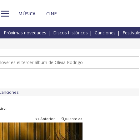
MÚSICA
CINE
Próximas novedades
Discos históricos
Canciones
Festival
 love' es el tercer álbum de Olivia Rodrigo
Canciones
ica.
<< Anterior
Siguiente >>