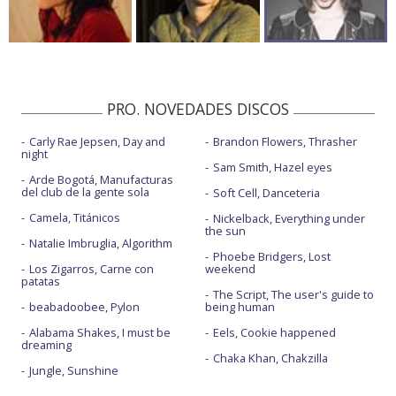
PRO. NOVEDADES DISCOS
Carly Rae Jepsen, Day and
Brandon Flowers, Thrasher
night
Sam Smith, Hazel eyes
Arde Bogotá, Manufacturas
del club de la gente sola
Soft Cell, Danceteria
Camela, Titánicos
Nickelback, Everything under
the sun
Natalie Imbruglia, Algorithm
Phoebe Bridgers, Lost
Los Zigarros, Carne con
weekend
patatas
The Script, The user's guide to
beabadoobee, Pylon
being human
Alabama Shakes, I must be
Eels, Cookie happened
dreaming
Chaka Khan, Chakzilla
Jungle, Sunshine