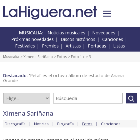
MUSICALIA:
Noticias musicales
Novedades
Próximas novedades
Discos históricos
Canciones
Festivales
Premios
Artistas
Portadas
Listas
Musicalia
>
Ximena Sariñana
>
Fotos
> Foto 1 de 9
Destacado:
'Petal' es el octavo álbum de estudio de Ariana
Grande
Ximena Sariñana
Discografía
Noticias
Biografía
Fotos
Canciones