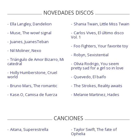
NOVEDADES DISCOS
Ella Langley, Dandelion
Shania Twain, Little Miss Twain
Muse, The wow! signal
Carlos Vives, El último disco
Vol. 1
Juanes, JuanesTeban
Foo Fighters, Your favorite toy
Nil Moliner, Nexo
Robyn, Sexistential
Triángulo de Amor Bizarro, Mi
catedral
Olivia Rodrigo, You seem
pretty sad for a girl so in love
Holly Humberstone, Cruel
world
Quevedo, El baifo
Bruno Mars, The romantic
The Strokes, Reality awaits
Kase.O, Camisa de fuerza
Melanie Martinez, Hades
CANCIONES
Aitana, Superestrella
Taylor Swift, The fate of
Ophelia