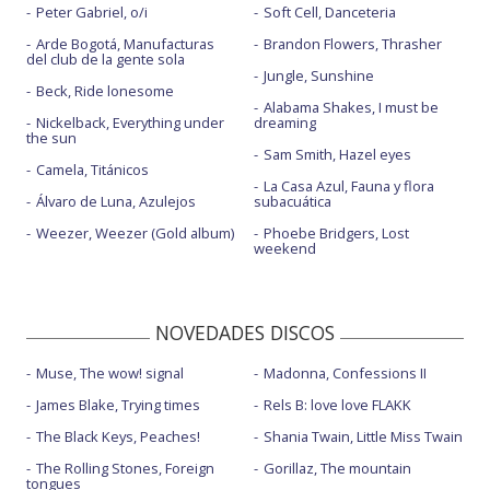
Peter Gabriel, o/i
Soft Cell, Danceteria
Arde Bogotá, Manufacturas
Brandon Flowers, Thrasher
del club de la gente sola
Jungle, Sunshine
Beck, Ride lonesome
Alabama Shakes, I must be
Nickelback, Everything under
dreaming
the sun
Sam Smith, Hazel eyes
Camela, Titánicos
La Casa Azul, Fauna y flora
Álvaro de Luna, Azulejos
subacuática
Weezer, Weezer (Gold album)
Phoebe Bridgers, Lost
weekend
NOVEDADES DISCOS
Muse, The wow! signal
Madonna, Confessions II
James Blake, Trying times
Rels B: love love FLAKK
The Black Keys, Peaches!
Shania Twain, Little Miss Twain
The Rolling Stones, Foreign
Gorillaz, The mountain
tongues