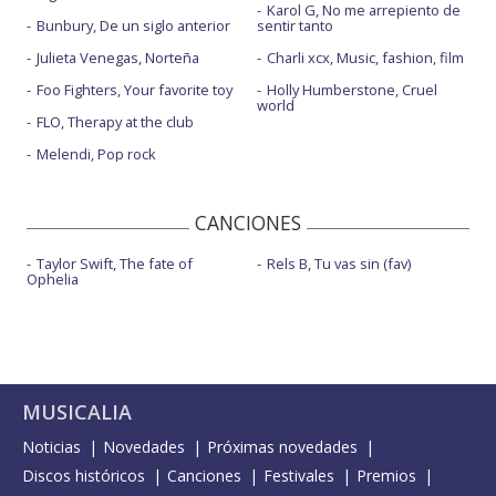
Karol G, No me arrepiento de
Bunbury, De un siglo anterior
sentir tanto
Julieta Venegas, Norteña
Charli xcx, Music, fashion, film
Foo Fighters, Your favorite toy
Holly Humberstone, Cruel
world
FLO, Therapy at the club
Melendi, Pop rock
CANCIONES
Taylor Swift, The fate of
Rels B, Tu vas sin (fav)
Ophelia
MUSICALIA
Noticias
Novedades
Próximas novedades
Discos históricos
Canciones
Festivales
Premios