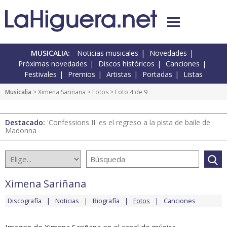
MUSICALIA:
Noticias musicales
Novedades
Próximas novedades
Discos históricos
Canciones
Festivales
Premios
Artistas
Portadas
Listas
Musicalia
>
Ximena Sariñana
>
Fotos
> Foto 4 de 9
Destacado:
'Confessions II' es el regreso a la pista de baile de
Madonna
Ximena Sariñana
Discografía
Noticias
Biografía
Fotos
Canciones