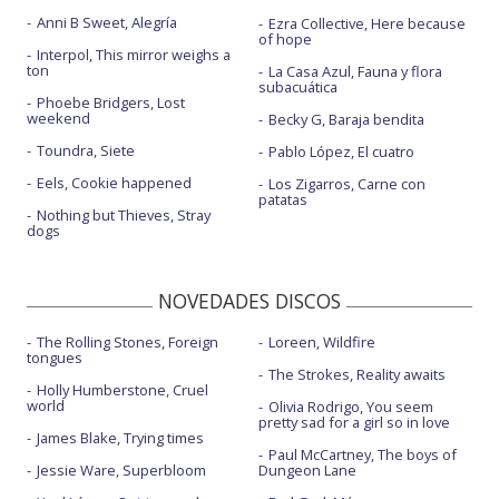
Anni B Sweet, Alegría
Ezra Collective, Here because
of hope
Interpol, This mirror weighs a
ton
La Casa Azul, Fauna y flora
subacuática
Phoebe Bridgers, Lost
weekend
Becky G, Baraja bendita
Toundra, Siete
Pablo López, El cuatro
Eels, Cookie happened
Los Zigarros, Carne con
patatas
Nothing but Thieves, Stray
dogs
NOVEDADES DISCOS
The Rolling Stones, Foreign
Loreen, Wildfire
tongues
The Strokes, Reality awaits
Holly Humberstone, Cruel
world
Olivia Rodrigo, You seem
pretty sad for a girl so in love
James Blake, Trying times
Paul McCartney, The boys of
Jessie Ware, Superbloom
Dungeon Lane