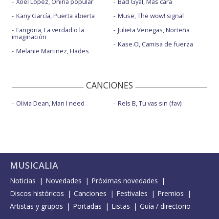
Xoel López, Oniria popular
Bad Gyal, Más cara
Kany García, Puerta abierta
Muse, The wow! signal
Fangoria, La verdad o la
Julieta Venegas, Norteña
imaginación
Kase.O, Camisa de fuerza
Melanie Martinez, Hades
CANCIONES
Olivia Dean, Man I need
Rels B, Tu vas sin (fav)
MUSICALIA
Noticias
Novedades
Próximas novedades
Discos históricos
Canciones
Festivales
Premios
Artistas y grupos
Portadas
Listas
Guía / directorio