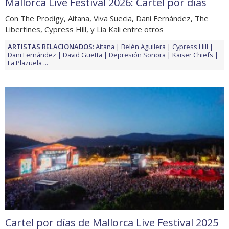
Mallorca Live Festival 2026: Cartel por días
Con The Prodigy, Aitana, Viva Suecia, Dani Fernández, The
Libertines, Cypress Hill, y Lia Kali entre otros
ARTISTAS RELACIONADOS:
Aitana
Belén Aguilera
Cypress Hill
Dani Fernández
David Guetta
Depresión Sonora
Kaiser Chiefs
La Plazuela
...
Cartel por días de Mallorca Live Festival 2025