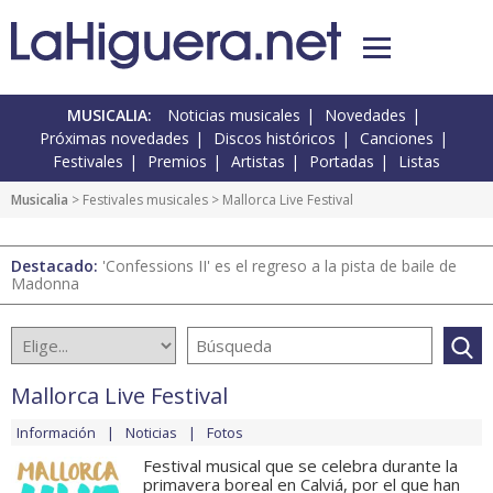
MUSICALIA:
Noticias musicales
Novedades
Próximas novedades
Discos históricos
Canciones
Festivales
Premios
Artistas
Portadas
Listas
Musicalia
>
Festivales musicales
> Mallorca Live Festival
Destacado:
'Confessions II' es el regreso a la pista de baile de
Madonna
Mallorca Live Festival
Información
Noticias
Fotos
Festival musical que se celebra durante la
primavera boreal en Calviá, por el que han