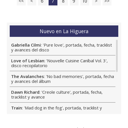
<<
<
6
7
8
9
10
>
>>
Nuevo en La Higuera
Gabriella Cilmi
: 'Pure love', portada, fecha, tracklist
y avances del disco
Love of Lesbian
: 'Nouvelle Cuisine Caníbal Vol. 3',
disco recopilatorio
The Avalanches
: 'No bad memories', portada, fecha
y avances del álbum
Dawn Richard
: 'Creole culture', portada, fecha,
tracklist y avance
Train
: 'Mad dog in the fog', portada, tracklist y
nuevo avance
Susanna Hoffs
: 'The list', portada, fecha, tracklist y