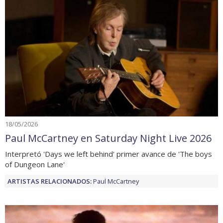
18/05/2026
Paul McCartney en Saturday Night Live 2026
Interpretó 'Days we left behind' primer avance de 'The boys
of Dungeon Lane'
ARTISTAS RELACIONADOS:
Paul McCartney