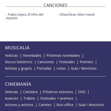
CANCIONES
Pablo López, El niño del
Olivia Dean, Man I need
espacio
MUSICALIA
Noticias
Novedades
Próximas novedades
Discos históricos
Canciones
Festivales
Premios
Artistas y grupos
Portadas
Listas
Guía / directorio
CINEMANÍA
Noticias
Cartelera
Próximos estrenos
DVD
Avances
Tráilers
Festivales + premios
Actores y actrices
Carteles
Box-office
Guía / directorio