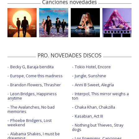
avance del disco
Canciones novedades
Lizzy McAlpine
: 'Angel', portada, fecha y avance del
disco
James Ellis Ford
: 'Lost in another world', portada,
fecha, tracklist y avance del disco
Greta Van Fleet
: 'Palace for the people', portada,
fecha y avances del álbum
PRO. NOVEDADES DISCOS
Karol G
: 'No me arrepiento de sentir tanto',
Becky G, Baraja bendita
Tokio Hotel, Encore
portada, fecha y avance del disco
Europe, Come this madness
Jungle, Sunshine
Brandon Flowers, Thrasher
Anni B Sweet, Alegría
Leon Bridges, Happiness
Interpol, This mirror weighs a
anytime
ton
The Avalanches, No bad
Chaka Khan, Chakzilla
memories
Kasabian, Act III
Phoebe Bridgers, Lost
weekend
Nothing but Thieves, Stray
dogs
Alabama Shakes, I must be
dreaming
Los Enemigos, Canciones