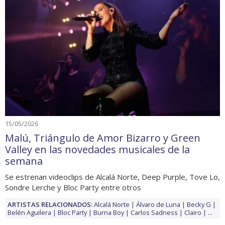
15/05/2026
Malú, Triángulo de Amor Bizarro y Green
Valley en las novedades musicales de la
semana
Se estrenan videoclips de Alcalá Norte, Deep Purple, Tove Lo,
Sondre Lerche y Bloc Party entre otros
ARTISTAS RELACIONADOS:
Alcalá Norte
Álvaro de Luna
Becky G
Belén Aguilera
Bloc Party
Burna Boy
Carlos Sadness
Clairo
...