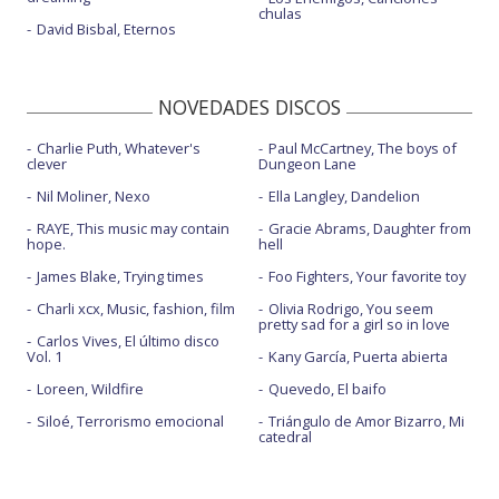
chulas
David Bisbal, Eternos
NOVEDADES DISCOS
Charlie Puth, Whatever's
Paul McCartney, The boys of
clever
Dungeon Lane
Nil Moliner, Nexo
Ella Langley, Dandelion
RAYE, This music may contain
Gracie Abrams, Daughter from
hope.
hell
James Blake, Trying times
Foo Fighters, Your favorite toy
Charli xcx, Music, fashion, film
Olivia Rodrigo, You seem
pretty sad for a girl so in love
Carlos Vives, El último disco
Vol. 1
Kany García, Puerta abierta
Loreen, Wildfire
Quevedo, El baifo
Siloé, Terrorismo emocional
Triángulo de Amor Bizarro, Mi
catedral