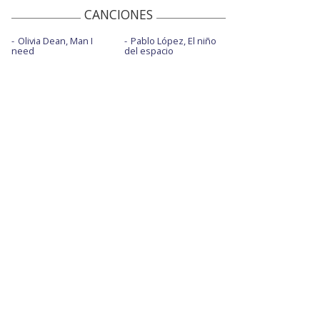
CANCIONES
Olivia Dean, Man I
Pablo López, El niño
need
del espacio