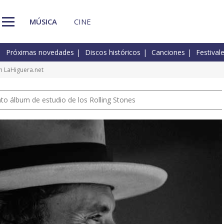
MÚSICA
CINE
Próximas novedades
Discos históricos
Canciones
Festival
n LaHiguera.net
nto álbum de estudio de los Rolling Stones