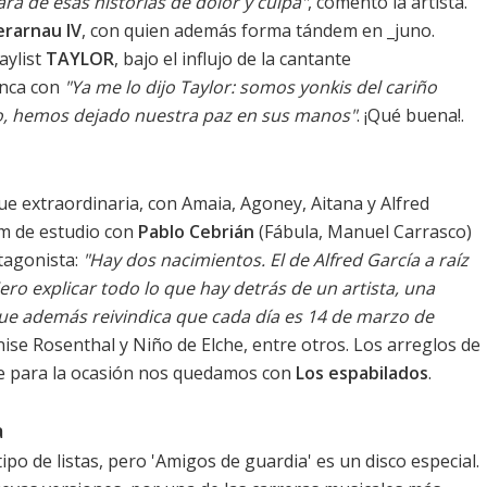
ra de esas historias de dolor y culpa"
, comentó la artista.
erarnau IV
, con quien además forma tándem en _juno.
aylist
TAYLOR
, bajo el influjo de la cantante
anca con
"Ya me lo dijo Taylor: somos yonkis del cariño
ño, hemos dejado nuestra paz en sus manos"
. ¡Qué buena!.
ue extraordinaria, con Amaia, Agoney, Aitana y Alfred
um de estudio con
Pablo Cebrián
(Fábula, Manuel Carrasco)
tagonista:
"Hay dos nacimientos. El de Alfred García a raíz
ero explicar todo lo que hay detrás de un artista, una
ue además reivindica que cada día es 14 de marzo de
ise Rosenthal y Niño de Elche, entre otros. Los arreglos de
ue para la ocasión nos quedamos con
Los espabilados
.
a
ipo de listas, pero 'Amigos de guardia' es un disco especial.