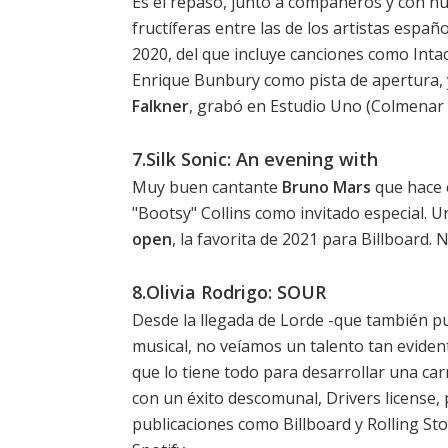
Es el repaso, junto a compañeros y con nu
fructíferas entre las de los artistas españ
2020, del que incluye canciones como
Inta
Enrique Bunbury como pista de apertura,
Falkner
, grabó en Estudio Uno (Colmenar V
7.Silk Sonic: An evening with
Muy buen cantante
Bruno Mars
que hace 
"Bootsy" Collins como invitado especial. U
open
, la
favorita de 2021 para Billboard
. 
8.Olivia Rodrigo: SOUR
Desde la llegada de Lorde -que
también pu
musical, no veíamos un talento tan eviden
que lo tiene todo para desarrollar una carr
con un éxito descomunal,
Drivers license
,
publicaciones como
Billboard
y Rolling Sto