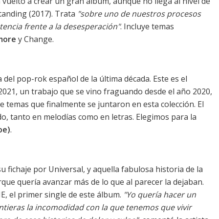
vuelto a crear un gran álbum, aunque no llega al nivel de
tanding
(2017). Trata
"sobre uno de nuestros procesos
encia frente a la desesperación"
. Incluye temas
ymore
y
Change
.
del pop-rok español de la última década. Este es el
2021, un trabajo que se vino fraguando desde el año 2020,
 temas que finalmente se juntaron en esta colección. El
do, tanto en melodías como en letras. Elegimos para la
oe)
.
 fichaje por Universal, y aquella
fabulosa historia
de la
que quería avanzar más de lo que al parecer la dejaban.
NE
, el primer single de este álbum.
"Yo quería hacer un
 sintieras la incomodidad con la que tenemos que vivir