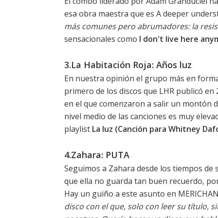
El combo liderado por Adam Granduciel ha 
esa obra maestra que es
A deeper unders
más comunes pero abrumadores: la resist
sensacionales como
I don't live here an
3.La Habitación Roja: Años luz
En nuestra opinión el grupo más en forma 
primero de los discos que LHR publicó en 
en el que comenzaron a salir un montón de
nivel medio de las canciones es muy eleva
playlist
La luz (Canción para Whitney Daf
4.Zahara: PUTA
Seguimos a Zahara desde los tiempos de su
que ella no guarda tan buen recuerdo, por
Hay un guiño a este asunto en
MERICHA
disco con el que, solo con leer su título,