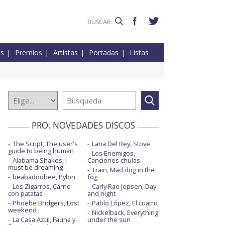
es
Premios
Artistas
Portadas
Listas
PRO. NOVEDADES DISCOS
The Script, The user's
Lana Del Rey, Stove
guide to being human
Los Enemigos,
Alabama Shakes, I
Canciones chulas
must be dreaming
Train, Mad dog in the
beabadoobee, Pylon
fog
Los Zigarros, Carne
Carly Rae Jepsen, Day
con patatas
and night
Phoebe Bridgers, Lost
Pablo López, El cuatro
weekend
Nickelback, Everything
La Casa Azul, Fauna y
under the sun