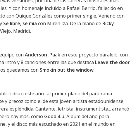
evas versiones, por una de las carreras musicales más
oles. Y con homenaje incluido a Rafael Berrio, fallecido en
cto
con Quique González como primer single,
Veneno
con
 y
Sé libre, sé mía
con Miren Iza. De la mano de
Ricky
iejo, Madrid).
equipo con
Anderson .Paak
en este proyecto paralelo, con
na intro y 8 canciones entre las que destaca
Leave the door
Nos quedamos con
Smokin out the window
.
blicó disco este año
- al primer plano del panorama
te y precoz como el de esta joven artista estadounidense,
era espléndida. Cantante, letrista, instrumentista... arrancó
 pero hay más, como
Good 4 u
. Álbum del año para
ne, y el
disco más escuchado en 2021 en el mundo en