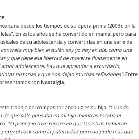
te
 mexicana desde los tiempos de su
ópera prima
(2008), en la
ralelas". En estos años se ha convertido en mamá, pero para
musicales de su adolescencia y convertirlas en una serie de
 concreta muy bien el quién soy yo hoy en día, como una
tar y que tiene esa libertad de moverse fluidamente en
l amor adolescente, hay que aprender a escucharlo,
intas historias y que nos dejan muchas reflexiones"
. Entre
Lo presentamos con
Nostalgia
.
este trabajo del compositor andaluz es su hija.
"Cuando
 de que sólo pensaba en mi hija mientras tocaba el
ico.
"Al principio tuve reparo en que las letras hablaran
l pop y el rock como la paternidad pero no pude más que