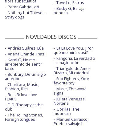
flora subacuática
Tove Lo, Estrus
Peter Gabriel, o/i
Becky G, Baraja
Nothing but Thieves,
bendita
Stray dogs
NOVEDADES DISCOS
Andrés Suárez, Lúa
La La Love You, ¿Por
qué me miráis así?
Ariana Grande, Petal
Fangoria, La verdad o
Karol G, No me
la imaginación
arrepiento de sentir
tanto
Triángulo de Amor
Bizarro, Mi catedral
Bunbury, De un siglo
anterior
Foo Fighters, Your
favorite toy
Charli xcx, Music,
fashion, film
Muse, The wow!
signal
Rels B: love love
FLAKK
Julieta Venegas,
Norteña
FLO, Therapy at the
club
Gorillaz, The
mountain
The Rolling Stones,
Foreign tongues
Manuel Carrasco,
Pueblo salvaje I