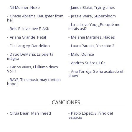
Nil Moliner, Nexo
James Blake, Trying times
Gracie Abrams, Daughter from
Jessie Ware, Superbloom
hell
La La Love You, ¿Por qué me
Rels B: love love FLAKK
miráis así?
Ariana Grande, Petal
Melanie Martinez, Hades
Ella Langley, Dandelion
Laura Pausini, Yo canto 2
David DeMaría, La puerta
Malú, Quince
mágica
Andrés Suárez, Lúa
Carlos Vives, El último disco
Vol. 1
Ana Torroja, Se ha acabado el
show
RAYE, This music may contain
hope.
CANCIONES
Olivia Dean, Man I need
Pablo López, El niño del
espacio