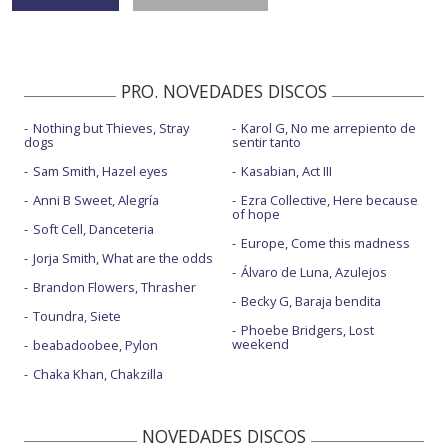
PRO. NOVEDADES DISCOS
Nothing but Thieves, Stray
Karol G, No me arrepiento de
dogs
sentir tanto
Sam Smith, Hazel eyes
Kasabian, Act III
Anni B Sweet, Alegría
Ezra Collective, Here because
of hope
Soft Cell, Danceteria
Europe, Come this madness
Jorja Smith, What are the odds
Álvaro de Luna, Azulejos
Brandon Flowers, Thrasher
Becky G, Baraja bendita
Toundra, Siete
Phoebe Bridgers, Lost
weekend
beabadoobee, Pylon
Chaka Khan, Chakzilla
NOVEDADES DISCOS