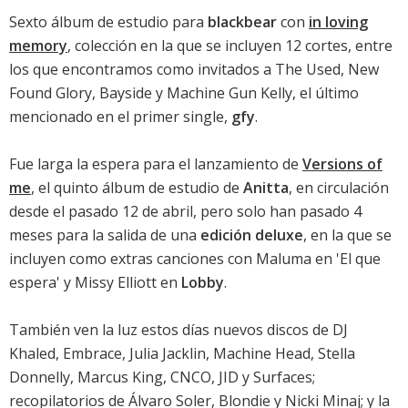
Sexto álbum de estudio para
blackbear
con
in loving
memory
, colección en la que se incluyen 12 cortes, entre
los que encontramos como invitados a The Used, New
Found Glory, Bayside y Machine Gun Kelly, el último
mencionado en el primer single,
gfy
.
Fue larga la espera para el lanzamiento de
Versions of
me
, el quinto álbum de estudio de
Anitta
, en circulación
desde el pasado 12 de abril, pero solo han pasado 4
meses para la salida de una
edición deluxe
, en la que se
incluyen como extras canciones con Maluma en '
El que
espera
' y Missy Elliott en
Lobby
.
También ven la luz estos días nuevos discos de
DJ
Khaled
,
Embrace
,
Julia Jacklin
,
Machine Head
,
Stella
Donnelly
,
Marcus King
,
CNCO
,
JID
y
Surfaces
;
recopilatorios de
Álvaro Soler
,
Blondie
y
Nicki Minaj
; y la