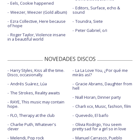
Eels, Cookie happened
Editors, Surface, echo &
Weezer, Weezer (Gold album)
sound
Ezra Collective, Here because
Toundra, Siete
of hope
Peter Gabriel, o/i
Roger Taylor, Violence insane
in a beautiful world
NOVEDADES DISCOS
Harry Styles, Kiss all the time.
La La Love You, ¿Por qué me
Disco, occasionally.
miráis así?
Andrés Suárez, Lúa
Gracie Abrams, Daughter from
hell
The Strokes, Reality awaits
Niall Horan, Dinner party
RAYE, This music may contain
hope.
Charli xcx, Music, fashion, film
FLO, Therapy at the club
Quevedo, El baifo
Charlie Puth, Whatever's
Olivia Rodrigo, You seem
clever
pretty sad for a girl so in love
Melendi, Pop rock
Manuel Carrasco, Pueblo