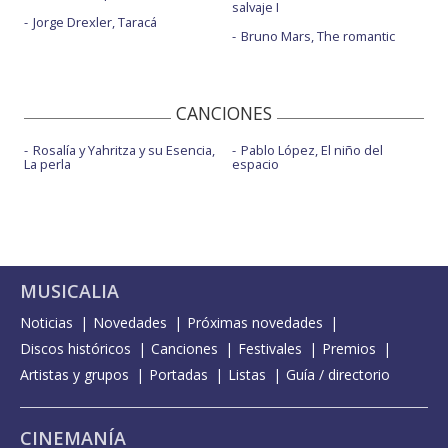
salvaje I
Jorge Drexler, Taracá
Bruno Mars, The romantic
CANCIONES
Rosalía y Yahritza y su Esencia,
Pablo López, El niño del
La perla
espacio
MUSICALIA
Noticias
Novedades
Próximas novedades
Discos históricos
Canciones
Festivales
Premios
Artistas y grupos
Portadas
Listas
Guía / directorio
CINEMANÍA