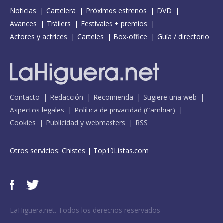
Noticias
Cartelera
Próximos estrenos
DVD
Avances
Tráilers
Festivales + premios
Actores y actrices
Carteles
Box-office
Guía / directorio
Contacto
Redacción
Recomienda
Sugiere una web
Aspectos legales
Política de privacidad
(
Cambiar
)
Cookies
Publicidad y webmasters
RSS
Otros servicios:
Chistes
|
Top10Listas.com
LaHiguera.net. Todos los derechos reservados