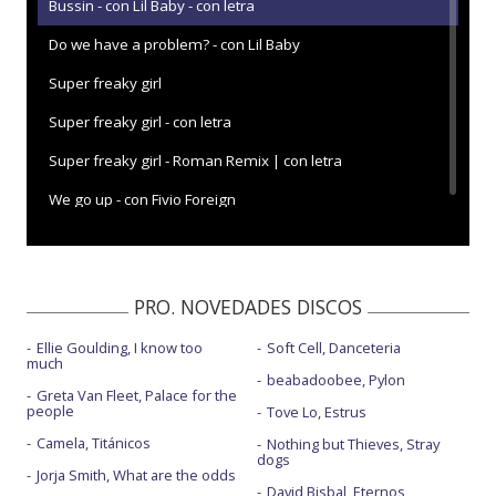
Bussin - con Lil Baby - con letra
Do we have a problem? - con Lil Baby
Super freaky girl
Super freaky girl - con letra
Super freaky girl - Roman Remix | con letra
We go up - con Fivio Foreign
PRO. NOVEDADES DISCOS
Ellie Goulding, I know too
Soft Cell, Danceteria
much
beabadoobee, Pylon
Greta Van Fleet, Palace for the
people
Tove Lo, Estrus
Camela, Titánicos
Nothing but Thieves, Stray
dogs
Jorja Smith, What are the odds
David Bisbal, Eternos