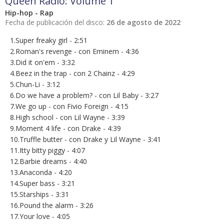
Queen Radio: Volume 1
Hip-hop - Rap
Fecha de publicación del disco:
26 de agosto de 2022
1.Super freaky girl - 2:51
2.Roman's revenge - con Eminem - 4:36
3.Did it on'em - 3:32
4.Beez in the trap - con 2 Chainz - 4:29
5.Chun-Li - 3:12
6.Do we have a problem? - con Lil Baby - 3:27
7.We go up - con Fivio Foreign - 4:15
8.High school - con Lil Wayne - 3:39
9.Moment 4 life - con Drake - 4:39
10.Truffle butter - con Drake y Lil Wayne - 3:41
11.Itty bitty piggy - 4:07
12.Barbie dreams - 4:40
13.Anaconda - 4:20
14.Super bass - 3:21
15.Starships - 3:31
16.Pound the alarm - 3:26
17.Your love - 4:05