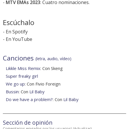
-
MTV EMAs 2023
: Cuatro nominaciones.
Escúchalo
-
En Spotify
-
En YouTube
Canciones
(letra, audio, vídeo)
Likkle Miss Remix
: Con Skeng
Super freaky girl
We go up
: Con Fivio Foreign
Bussin
: Con
Lil Baby
Do we have a problem?
: Con
Lil Baby
Sección de opinión
Comentarios enviados por los usuarios!
(
Actualizar
)