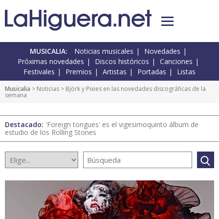
MUSICALIA:
Noticias musicales
Novedades
Próximas novedades
Discos históricos
Canciones
Festivales
Premios
Artistas
Portadas
Listas
Musicalia
>
Noticias
> Björk y Pixies en las novedades discográficas de la
semana
Destacado:
'Foreign tongues' es el vigesimoquinto álbum de
estudio de los Rolling Stones