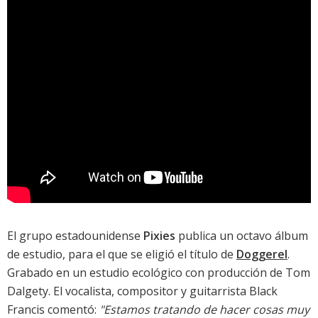
El grupo estadounidense
Pixies
publica un octavo álbum
de estudio, para el que se eligió el título de
Doggerel
.
Grabado en un estudio ecológico con producción de Tom
Dalgety. El vocalista, compositor y guitarrista Black
Francis comentó:
"Estamos tratando de hacer cosas muy