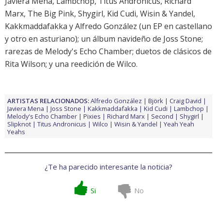
Javiera Mena
,
Lambchop
,
Titus Andronicus
,
Richard
Marx
,
The Big Pink
,
Shygirl
,
Kid Cudi
,
Wisin & Yandel
,
Kakkmaddafakka
y Alfredo González (un
EP en castellano
y
otro en asturiano
); un
álbum navideño de Joss Stone
;
rarezas de Melody's Echo Chamber
;
duetos de clásicos de
Rita Wilson
; y una
reedición de Wilco
.
ARTISTAS RELACIONADOS:
Alfredo González
Björk
Craig David
Javiera Mena
Joss Stone
Kakkmaddafakka
Kid Cudi
Lambchop
Melody's Echo Chamber
Pixies
Richard Marx
Second
Shygirl
Slipknot
Titus Andronicus
Wilco
Wisin & Yandel
Yeah Yeah
Yeahs
¿Te ha parecido interesante la noticia?
Si
No