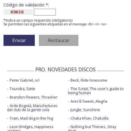
Código de validación *:
*Indica un campo requerido (obligatorio)
Se permiten las siguientes etiquetas en el mensaje <b> <i> <u>
PRO. NOVEDADES DISCOS
Peter Gabriel, o/i
Beck, Ride lonesome
Toundra, Siete
The Script, The user's guide to
being human
Brandon Flowers, Thrasher
Anni B Sweet, Alegría
Arde Bogotá, Manufacturas
del club de la gente sola
Jungle, Sunshine
Train, Mad dog in the fog
Chaka Khan, Chakzilla
Leon Bridges, Happiness
Nothing but Thieves, Stray
anytime
dogs