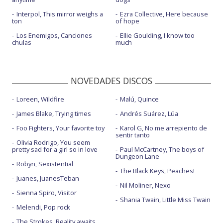
Interpol, This mirror weighs a
Ezra Collective, Here because
ton
of hope
Los Enemigos, Canciones
Ellie Goulding, I know too
chulas
much
NOVEDADES DISCOS
Loreen, Wildfire
Malú, Quince
James Blake, Trying times
Andrés Suárez, Lúa
Foo Fighters, Your favorite toy
Karol G, No me arrepiento de
sentir tanto
Olivia Rodrigo, You seem
pretty sad for a girl so in love
Paul McCartney, The boys of
Dungeon Lane
Robyn, Sexistential
The Black Keys, Peaches!
Juanes, JuanesTeban
Nil Moliner, Nexo
Sienna Spiro, Visitor
Shania Twain, Little Miss Twain
Melendi, Pop rock
The Strokes, Reality awaits