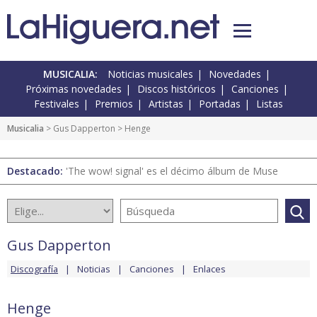
MUSICALIA:
Noticias musicales
Novedades
Próximas novedades
Discos históricos
Canciones
Festivales
Premios
Artistas
Portadas
Listas
Musicalia
>
Gus Dapperton
> Henge
Destacado:
'The wow! signal' es el décimo álbum de Muse
Gus Dapperton
Discografía
Noticias
Canciones
Enlaces
Henge