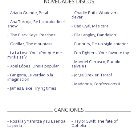
NOVEDADES DISCOS
Ariana Grande, Petal
Charlie Puth, Whatever's
clever
Ana Torroja, Se ha acabado el
show
Bad Gyal, Más cara
The Black Keys, Peaches!
Ella Langley, Dandelion
Gorillaz, The mountain
Bunbury, De un siglo anterior
La La Love You, ¿Por qué me
Foo Fighters, Your favorite toy
miráis así?
Manuel Carrasco, Pueblo
Xoel López, Oniria popular
salvaje I
Fangoria, La verdad o la
Jorge Drexler, Taracá
imaginación
Madonna, Confessions II
James Blake, Trying times
CANCIONES
Rosalía y Yahritza y su Esencia,
Taylor Swift, The fate of
La perla
Ophelia