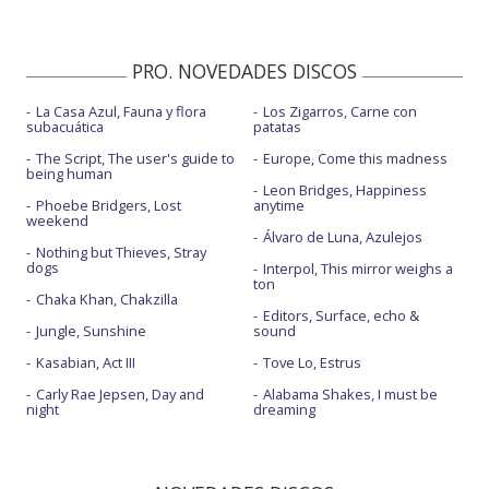
PRO. NOVEDADES DISCOS
La Casa Azul, Fauna y flora
Los Zigarros, Carne con
subacuática
patatas
The Script, The user's guide to
Europe, Come this madness
being human
Leon Bridges, Happiness
Phoebe Bridgers, Lost
anytime
weekend
Álvaro de Luna, Azulejos
Nothing but Thieves, Stray
dogs
Interpol, This mirror weighs a
ton
Chaka Khan, Chakzilla
Editors, Surface, echo &
Jungle, Sunshine
sound
Kasabian, Act III
Tove Lo, Estrus
Carly Rae Jepsen, Day and
Alabama Shakes, I must be
night
dreaming