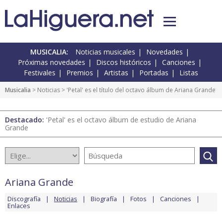
MUSICALIA:
Noticias musicales
Novedades
Próximas novedades
Discos históricos
Canciones
Festivales
Premios
Artistas
Portadas
Listas
Musicalia
>
Noticias
> 'Petal' es el título del octavo álbum de Ariana Grande
Destacado:
'Petal' es el octavo álbum de estudio de Ariana
Grande
Ariana Grande
Discografía
Noticias
Biografía
Fotos
Canciones
Enlaces