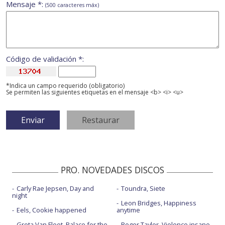
Mensaje *:
(500 caracteres máx)
Código de validación *:
*Indica un campo requerido (obligatorio)
Se permiten las siguientes etiquetas en el mensaje <b> <i> <u>
PRO. NOVEDADES DISCOS
Carly Rae Jepsen, Day and
Toundra, Siete
night
Leon Bridges, Happiness
Eels, Cookie happened
anytime
Greta Van Fleet, Palace for the
Roger Taylor, Violence insane