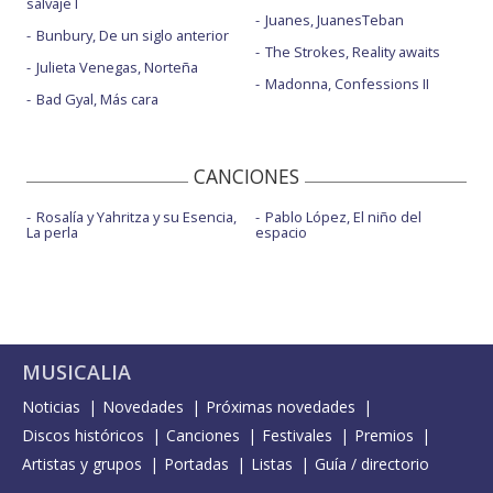
salvaje I
Juanes, JuanesTeban
Bunbury, De un siglo anterior
The Strokes, Reality awaits
Julieta Venegas, Norteña
Madonna, Confessions II
Bad Gyal, Más cara
CANCIONES
Rosalía y Yahritza y su Esencia,
Pablo López, El niño del
La perla
espacio
MUSICALIA
Noticias
Novedades
Próximas novedades
Discos históricos
Canciones
Festivales
Premios
Artistas y grupos
Portadas
Listas
Guía / directorio