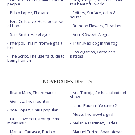
people
in a beautiful world
Pablo López, El cuatro
Editors, Surface, echo &
sound
Ezra Collective, Here because
of hope
Brandon Flowers, Thrasher
Sam Smith, Hazel eyes
Anni B Sweet, Alegría
Interpol, This mirror weighs a
Train, Mad dog in the fog
ton
Los Zigarros, Carne con
The Script, The user's guide to
patatas
being human
NOVEDADES DISCOS
Bruno Mars, The romantic
Ana Torroja, Se ha acabado el
show
Gorillaz, The mountain
Laura Pausini, Yo canto 2
Xoel López, Oniria popular
Muse, The wow! signal
La La Love You, ¿Por qué me
miráis así?
Melanie Martinez, Hades
Manuel Carrasco, Pueblo
Manuel Turizo, Apambichao