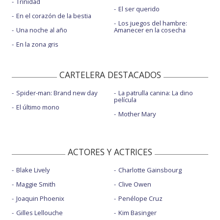
Trinidad
El ser querido
En el corazón de la bestia
Los juegos del hambre:
Una noche al año
Amanecer en la cosecha
En la zona gris
CARTELERA DESTACADOS
Spider-man: Brand new day
La patrulla canina: La dino
película
El último mono
Mother Mary
ACTORES Y ACTRICES
Blake Lively
Charlotte Gainsbourg
Maggie Smith
Clive Owen
Joaquin Phoenix
Penélope Cruz
Gilles Lellouche
Kim Basinger