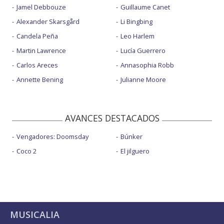
Jamel Debbouze
Guillaume Canet
Alexander Skarsgård
Li Bingbing
Candela Peña
Leo Harlem
Martin Lawrence
Lucía Guerrero
Carlos Areces
Annasophia Robb
Annette Bening
Julianne Moore
AVANCES DESTACADOS
Vengadores: Doomsday
Búnker
Coco 2
El jilguero
MUSICALIA