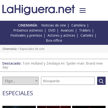
CINEMANÍA:
Noticias de cine
Cartelera
Próximos estrenos
DVD
Avances
Tráilers
Festivales y premios
Actores y actrices
Carteles
Box-office
Cinemanía
> Especiales de cine
Destacado:
Tom Holland y Zendaya en 'Spider-man: Brand new
day'
ESPECIALES