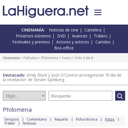
CINEMANÍA:
Noticias de cine
Cartelera
Próximos estrenos
DVD
Avances
Tráilers
Festivales y premios
Actores y actrices
Carteles
Box-office
Cinemanía
> Películas >
Philomena
>
Fotos
> Foto 3 de 8
Destacado:
Emily Blunt y Josh O'Connor protagonizan 'El día de
la revelación' de Steven Spielberg
Philomena
Sinopsis
Comentario
Reparto
Ficha técnica
Fotos
Tráiler
Noticias