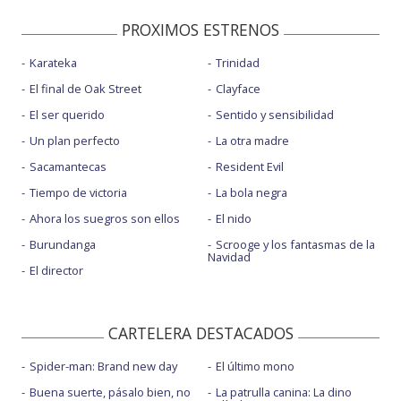
PROXIMOS ESTRENOS
Karateka
Trinidad
El final de Oak Street
Clayface
El ser querido
Sentido y sensibilidad
Un plan perfecto
La otra madre
Sacamantecas
Resident Evil
Tiempo de victoria
La bola negra
Ahora los suegros son ellos
El nido
Burundanga
Scrooge y los fantasmas de la
Navidad
El director
CARTELERA DESTACADOS
Spider-man: Brand new day
El último mono
Buena suerte, pásalo bien, no
La patrulla canina: La dino