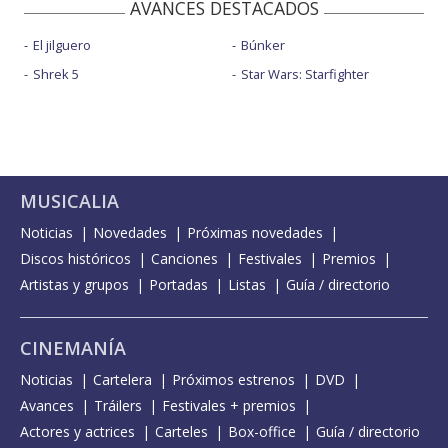
AVANCES DESTACADOS
El jilguero
Búnker
Shrek 5
Star Wars: Starfighter
MUSICALIA
Noticias
Novedades
Próximas novedades
Discos históricos
Canciones
Festivales
Premios
Artistas y grupos
Portadas
Listas
Guía / directorio
CINEMANÍA
Noticias
Cartelera
Próximos estrenos
DVD
Avances
Tráilers
Festivales + premios
Actores y actrices
Carteles
Box-office
Guía / directorio