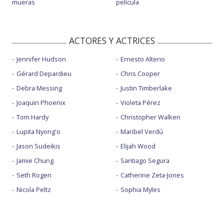
mueras
película
ACTORES Y ACTRICES
Jennifer Hudson
Ernesto Alterio
Gérard Depardieu
Chris Cooper
Debra Messing
Justin Timberlake
Joaquin Phoenix
Violeta Pérez
Tom Hardy
Christopher Walken
Lupita Nyong'o
Maribel Verdú
Jason Sudeikis
Elijah Wood
Jamie Chung
Santiago Segura
Seth Rogen
Catherine Zeta-Jones
Nicola Peltz
Sophia Myles