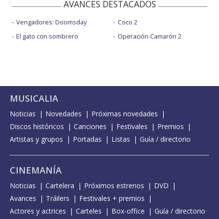
AVANCES DESTACADOS
Vengadores: Doomsday
Coco 2
El gato con sombrero
Operación Camarón 2
MUSICALIA
Noticias
Novedades
Próximas novedades
Discos históricos
Canciones
Festivales
Premios
Artistas y grupos
Portadas
Listas
Guía / directorio
CINEMANÍA
Noticias
Cartelera
Próximos estrenos
DVD
Avances
Tráilers
Festivales + premios
Actores y actrices
Carteles
Box-office
Guía / directorio