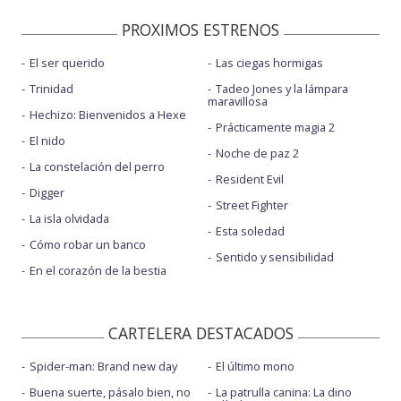
PROXIMOS ESTRENOS
El ser querido
Las ciegas hormigas
Trinidad
Tadeo Jones y la lámpara
maravillosa
Hechizo: Bienvenidos a Hexe
Prácticamente magia 2
El nido
Noche de paz 2
La constelación del perro
Resident Evil
Digger
Street Fighter
La isla olvidada
Esta soledad
Cómo robar un banco
Sentido y sensibilidad
En el corazón de la bestia
CARTELERA DESTACADOS
Spider-man: Brand new day
El último mono
Buena suerte, pásalo bien, no
La patrulla canina: La dino