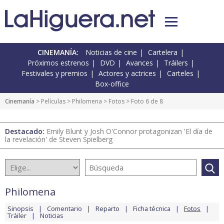
CINEMANÍA:
Noticias de cine
Cartelera
Próximos estrenos
DVD
Avances
Tráilers
Festivales y premios
Actores y actrices
Carteles
Box-office
Cinemanía
> Películas >
Philomena
>
Fotos
> Foto 6 de 8
Destacado:
Emily Blunt y Josh O'Connor protagonizan 'El día de
la revelación' de Steven Spielberg
Philomena
Sinopsis
Comentario
Reparto
Ficha técnica
Fotos
Tráiler
Noticias