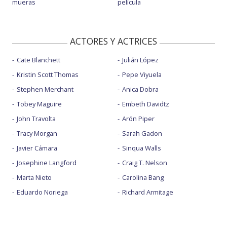
mueras
película
ACTORES Y ACTRICES
Cate Blanchett
Julián López
Kristin Scott Thomas
Pepe Viyuela
Stephen Merchant
Anica Dobra
Tobey Maguire
Embeth Davidtz
John Travolta
Arón Piper
Tracy Morgan
Sarah Gadon
Javier Cámara
Sinqua Walls
Josephine Langford
Craig T. Nelson
Marta Nieto
Carolina Bang
Eduardo Noriega
Richard Armitage