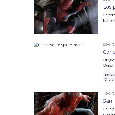
Los 
La ter
haber 
28/04/
Conc
Dirigi
Dunst,
ACTOR
Churc
18/04/
Sam 
En la 
pondrá