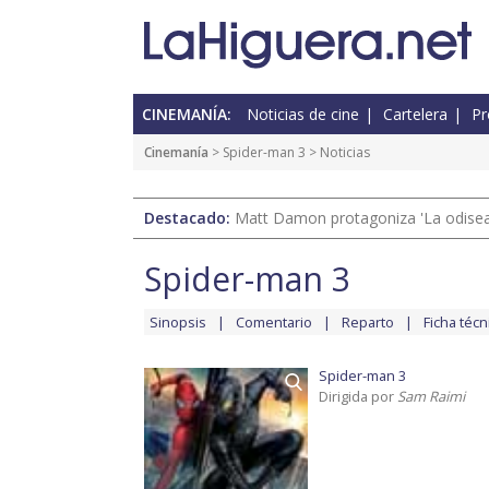
CINEMANÍA:
Noticias de cine
Cartelera
Pr
Cinemanía
>
Spider-man 3
> Noticias
Destacado:
Matt Damon protagoniza 'La odisea'
Spider-man 3
Sinopsis
Comentario
Reparto
Ficha técn
Spider-man 3
Dirigida por
Sam Raimi