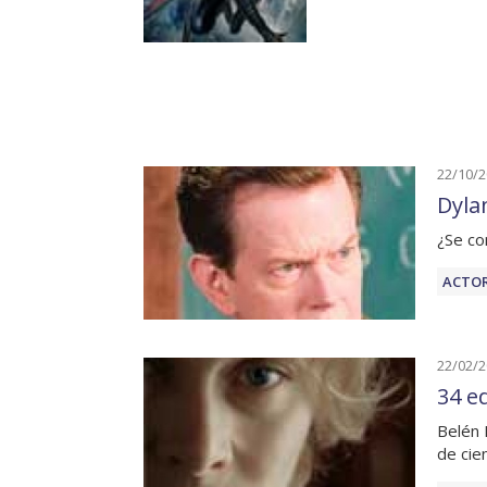
22/10/
Dyla
¿Se co
ACTOR
22/02/
34 e
Belén 
de cien