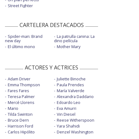
Street Fighter
CARTELERA DESTACADOS
Spider-man: Brand
La patrulla canina: La
new day
dino película
El último mono
Mother Mary
ACTORES Y ACTRICES
Adam Driver
Juliette Binoche
Emma Thompson
Paula Prendes
Fares Fares
María Valverde
Teresa Palmer
Alexandra Daddario
Mercé Llorens
Edoardo Leo
Mario
Eva Amurri
Tilda Swinton
Vin Diesel
Bruce Dern
Reese Witherspoon
Harrison Ford
Yara Shahidi
Carlos Hipólito
Denzel Washington