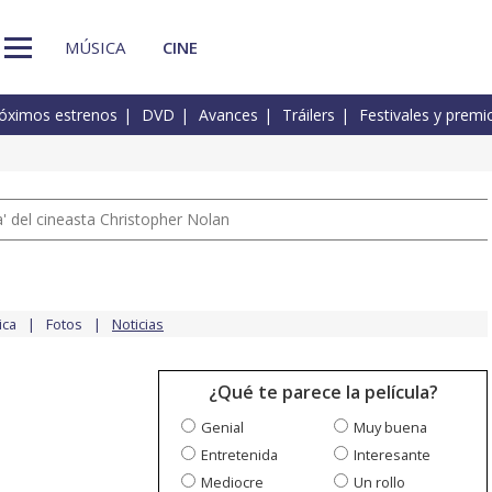
MÚSICA
CINE
óximos estrenos
DVD
Avances
Tráilers
Festivales y premi
 del cineasta Christopher Nolan
ica
Fotos
Noticias
¿Qué te parece la película?
Genial
Muy buena
Entretenida
Interesante
Mediocre
Un rollo