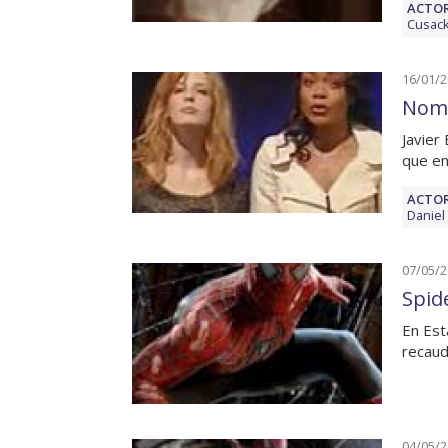
ACTOR
Cusac
16/01/
Nomi
Javier
que en
ACTOR
Daniel
07/05/
Spid
En Est
recaud
04/05/