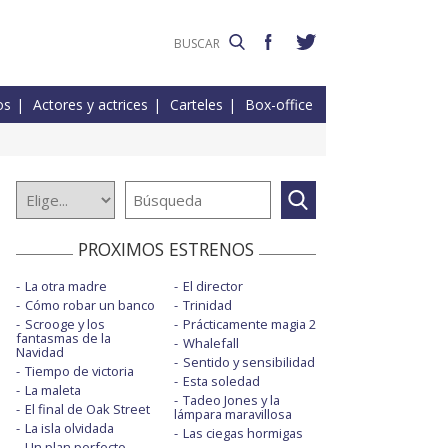
os
Actores y actrices
Carteles
Box-office
PROXIMOS ESTRENOS
La otra madre
El director
Cómo robar un banco
Trinidad
Scrooge y los
Prácticamente magia 2
fantasmas de la
Whalefall
Navidad
Sentido y sensibilidad
Tiempo de victoria
Esta soledad
La maleta
Tadeo Jones y la
El final de Oak Street
lámpara maravillosa
La isla olvidada
Las ciegas hormigas
Un plan perfecto