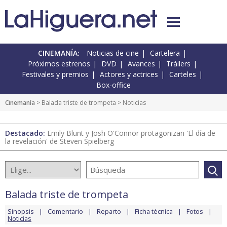
CINEMANÍA:
Noticias de cine
Cartelera
Próximos estrenos
DVD
Avances
Tráilers
Festivales y premios
Actores y actrices
Carteles
Box-office
Cinemanía
>
Balada triste de trompeta
> Noticias
Destacado:
Emily Blunt y Josh O'Connor protagonizan 'El día de
la revelación' de Steven Spielberg
Balada triste de trompeta
Sinopsis
Comentario
Reparto
Ficha técnica
Fotos
Noticias