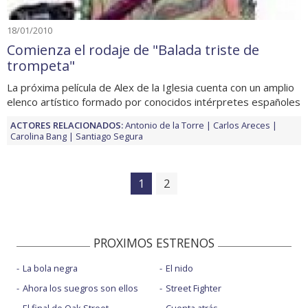
18/01/2010
Comienza el rodaje de "Balada triste de
trompeta"
La próxima película de Alex de la Iglesia cuenta con un amplio
elenco artístico formado por conocidos intérpretes españoles
ACTORES RELACIONADOS:
Antonio de la Torre
Carlos Areces
Carolina Bang
Santiago Segura
1
2
PROXIMOS ESTRENOS
La bola negra
El nido
Ahora los suegros son ellos
Street Fighter
El final de Oak Street
Cuenta atrás