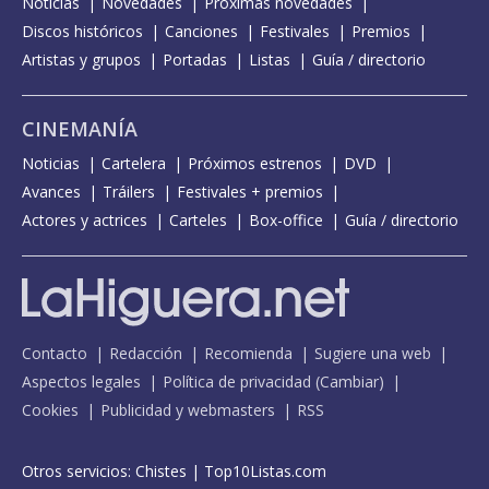
Noticias
Novedades
Próximas novedades
Discos históricos
Canciones
Festivales
Premios
Artistas y grupos
Portadas
Listas
Guía / directorio
CINEMANÍA
Noticias
Cartelera
Próximos estrenos
DVD
Avances
Tráilers
Festivales + premios
Actores y actrices
Carteles
Box-office
Guía / directorio
Contacto
Redacción
Recomienda
Sugiere una web
Aspectos legales
Política de privacidad
(
Cambiar
)
Cookies
Publicidad y webmasters
RSS
Otros servicios:
Chistes
|
Top10Listas.com