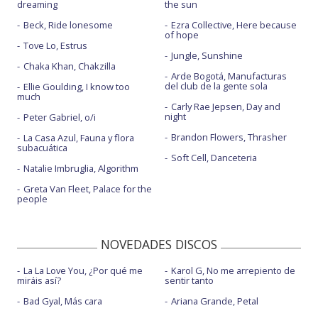
dreaming
the sun
Beck, Ride lonesome
Ezra Collective, Here because
of hope
Tove Lo, Estrus
Jungle, Sunshine
Chaka Khan, Chakzilla
Arde Bogotá, Manufacturas
del club de la gente sola
Ellie Goulding, I know too
much
Carly Rae Jepsen, Day and
night
Peter Gabriel, o/i
Brandon Flowers, Thrasher
La Casa Azul, Fauna y flora
subacuática
Soft Cell, Danceteria
Natalie Imbruglia, Algorithm
Greta Van Fleet, Palace for the
people
NOVEDADES DISCOS
La La Love You, ¿Por qué me
Karol G, No me arrepiento de
miráis así?
sentir tanto
Bad Gyal, Más cara
Ariana Grande, Petal