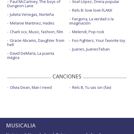
Paul McCartney, The boys of
Xoel López, Oniria popular
Dungeon Lane
Rels B: love love FLAKK
Julieta Venegas, Norteña
Fangoria, La verdad o la
Melanie Martinez, Hades
imaginación
Charli xcx, Music, fashion, film
Melendi, Pop rock
Gracie Abrams, Daughter from
Foo Fighters, Your favorite toy
hell
Juanes, JuanesTeban
David DeMaría, La puerta
mágica
CANCIONES
Olivia Dean, Man I need
Rels B, Tu vas sin (fav)
MUSICALIA