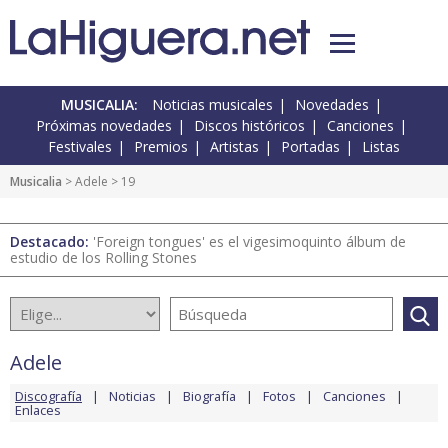
MUSICALIA:
Noticias musicales
Novedades
Próximas novedades
Discos históricos
Canciones
Festivales
Premios
Artistas
Portadas
Listas
Musicalia
>
Adele
> 19
Destacado:
'Foreign tongues' es el vigesimoquinto álbum de
estudio de los Rolling Stones
Adele
Discografía
Noticias
Biografía
Fotos
Canciones
Enlaces