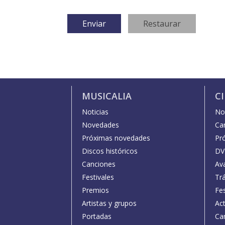
MUSICALIA
C
Noticias
Not
Novedades
Car
Próximas novedades
Pr
Discos históricos
DV
Canciones
Av
Festivales
Trá
Premios
Fe
Artistas y grupos
Act
Portadas
Car