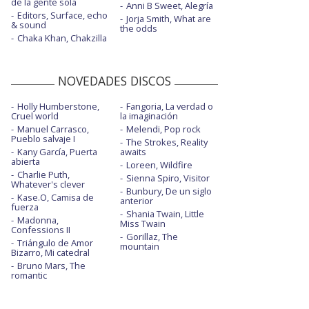
de la gente sola
Anni B Sweet, Alegría
Editors, Surface, echo
Jorja Smith, What are
& sound
the odds
Chaka Khan, Chakzilla
NOVEDADES DISCOS
Holly Humberstone,
Fangoria, La verdad o
Cruel world
la imaginación
Manuel Carrasco,
Melendi, Pop rock
Pueblo salvaje I
The Strokes, Reality
Kany García, Puerta
awaits
abierta
Loreen, Wildfire
Charlie Puth,
Sienna Spiro, Visitor
Whatever's clever
Bunbury, De un siglo
Kase.O, Camisa de
anterior
fuerza
Shania Twain, Little
Madonna,
Miss Twain
Confessions II
Gorillaz, The
Triángulo de Amor
mountain
Bizarro, Mi catedral
Bruno Mars, The
romantic