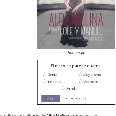
Homenaje
El disco te parece que es:
Genial
Muy bueno
Interesante
Mediocre
Un rollo
Votar
Ver resultados
er disco en solitario de
Alba Molina
, tras el que se