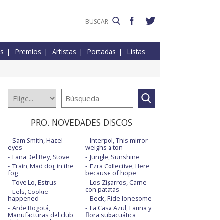
es
Premios
Artistas
Portadas
Listas
PRO. NOVEDADES DISCOS
Sam Smith, Hazel
Interpol, This mirror
eyes
weighs a ton
Lana Del Rey, Stove
Jungle, Sunshine
Train, Mad dog in the
Ezra Collective, Here
fog
because of hope
Tove Lo, Estrus
Los Zigarros, Carne
con patatas
Eels, Cookie
happened
Beck, Ride lonesome
Arde Bogotá,
La Casa Azul, Fauna y
Manufacturas del club
flora subacuática