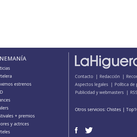
INEMANÍA
icias
telera
Contacto
Redacción
Reco
óximos estrenos
Aspectos legales
Política de
D
Publicidad y webmasters
RS
ances
ilers
Otros servicios:
Chistes
|
Top1
stivales + premios
ores y actrices
teles