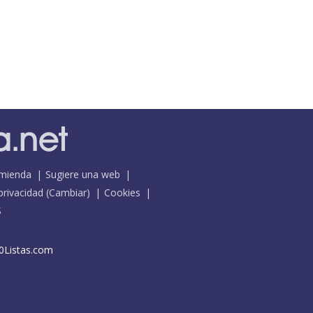
mienda
Sugiere una web
 privacidad
(
Cambiar
)
Cookies
S
0Listas.com