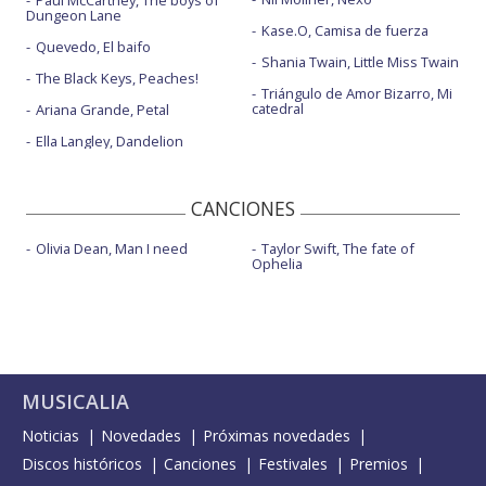
Dungeon Lane
Kase.O, Camisa de fuerza
Quevedo, El baifo
Shania Twain, Little Miss Twain
The Black Keys, Peaches!
Triángulo de Amor Bizarro, Mi
catedral
Ariana Grande, Petal
Ella Langley, Dandelion
CANCIONES
Olivia Dean, Man I need
Taylor Swift, The fate of
Ophelia
MUSICALIA
Noticias
Novedades
Próximas novedades
Discos históricos
Canciones
Festivales
Premios