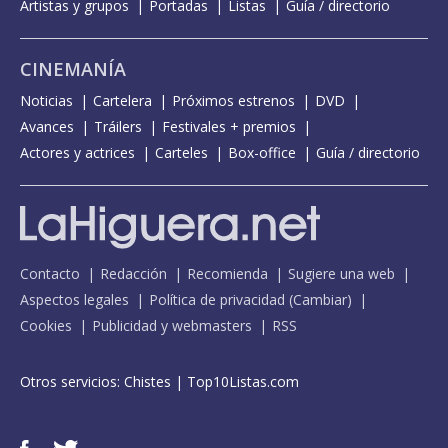
Artistas y grupos
Portadas
Listas
Guía / directorio
CINEMANÍA
Noticias
Cartelera
Próximos estrenos
DVD
Avances
Tráilers
Festivales + premios
Actores y actrices
Carteles
Box-office
Guía / directorio
Contacto
Redacción
Recomienda
Sugiere una web
Aspectos legales
Política de privacidad
(
Cambiar
)
Cookies
Publicidad y webmasters
RSS
Otros servicios:
Chistes
|
Top10Listas.com