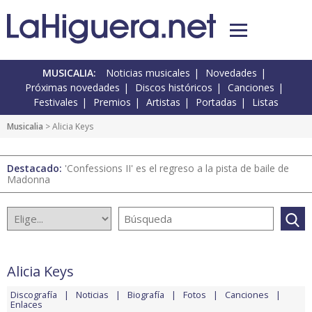
MUSICALIA:
Noticias musicales
Novedades
Próximas novedades
Discos históricos
Canciones
Festivales
Premios
Artistas
Portadas
Listas
Musicalia
> Alicia Keys
Destacado:
'Confessions II' es el regreso a la pista de baile de
Madonna
Alicia Keys
Discografía
Noticias
Biografía
Fotos
Canciones
Enlaces