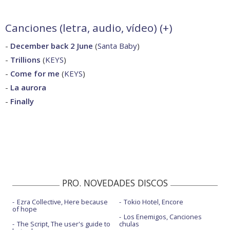
Canciones (letra, audio, vídeo) (
+
)
-
December back 2 June
(
Santa Baby
)
-
Trillions
(
KEYS
)
-
Come for me
(
KEYS
)
-
La aurora
-
Finally
PRO. NOVEDADES DISCOS
Ezra Collective, Here because
Tokio Hotel, Encore
of hope
Los Enemigos, Canciones
The Script, The user's guide to
chulas