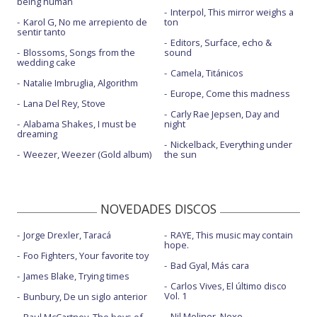
being human
Interpol, This mirror weighs a
Karol G, No me arrepiento de
ton
sentir tanto
Editors, Surface, echo &
Blossoms, Songs from the
sound
wedding cake
Camela, Titánicos
Natalie Imbruglia, Algorithm
Europe, Come this madness
Lana Del Rey, Stove
Carly Rae Jepsen, Day and
Alabama Shakes, I must be
night
dreaming
Nickelback, Everything under
Weezer, Weezer (Gold album)
the sun
NOVEDADES DISCOS
Jorge Drexler, Taracá
RAYE, This music may contain
hope.
Foo Fighters, Your favorite toy
Bad Gyal, Más cara
James Blake, Trying times
Carlos Vives, El último disco
Vol. 1
Bunbury, De un siglo anterior
Nil Moliner, Nexo
Paul McCartney, The boys of