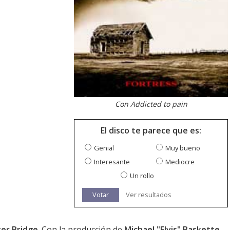
Con Addicted to pain
El disco te parece que es:
Genial
Muy bueno
Interesante
Mediocre
Un rollo
Votar
Ver resultados
ter Bridge
. Con la producción de
Michael "Elvis" Baskette
.