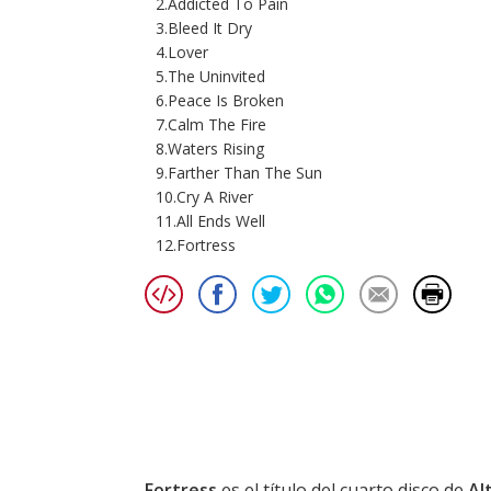
2.Addicted To Pain
3.Bleed It Dry
4.Lover
5.The Uninvited
6.Peace Is Broken
7.Calm The Fire
8.Waters Rising
9.Farther Than The Sun
10.Cry A River
11.All Ends Well
12.Fortress
Fortress
es el título del cuarto disco de
Al