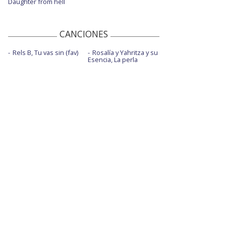
Daughter from hell
CANCIONES
Rels B, Tu vas sin (fav)
Rosalía y Yahritza y su
Esencia, La perla