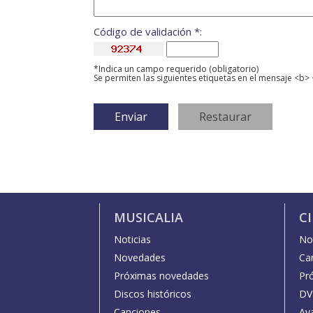
Código de validación *:
*Indica un campo requerido (obligatorio)
Se permiten las siguientes etiquetas en el mensaje <b> 
MUSICALIA
C
Noticias
Not
Novedades
Car
Próximas novedades
Pr
Discos históricos
DV
Canciones
Av