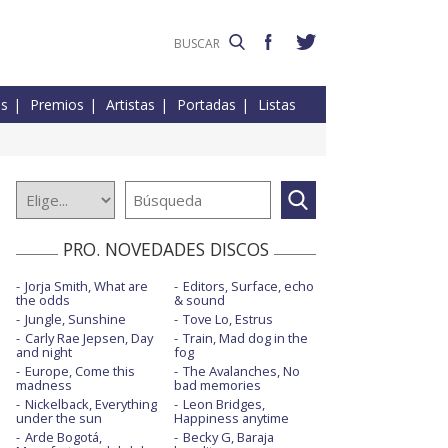
es
Premios
Artistas
Portadas
Listas
PRO. NOVEDADES DISCOS
Jorja Smith, What are
Editors, Surface, echo
the odds
& sound
Jungle, Sunshine
Tove Lo, Estrus
Carly Rae Jepsen, Day
Train, Mad dog in the
and night
fog
Europe, Come this
The Avalanches, No
madness
bad memories
Nickelback, Everything
Leon Bridges,
under the sun
Happiness anytime
Arde Bogotá,
Becky G, Baraja