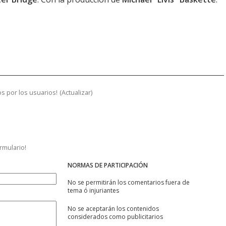
s por los usuarios!
(
Actualizar
)
ormulario!
NORMAS DE PARTICIPACIÓN
No se permitirán los comentarios fuera de
tema ó injuriantes
No se aceptarán los contenidos
considerados como publicitarios