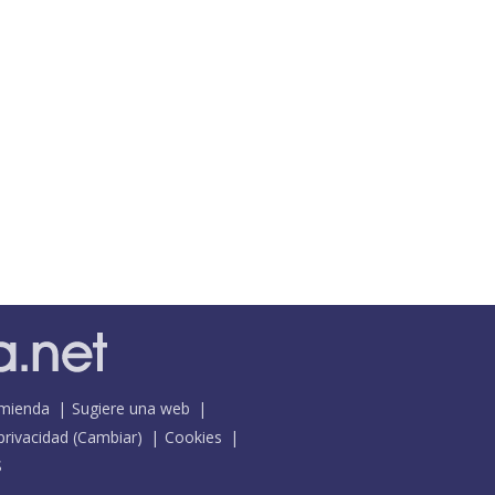
mienda
Sugiere una web
 privacidad
(
Cambiar
)
Cookies
S