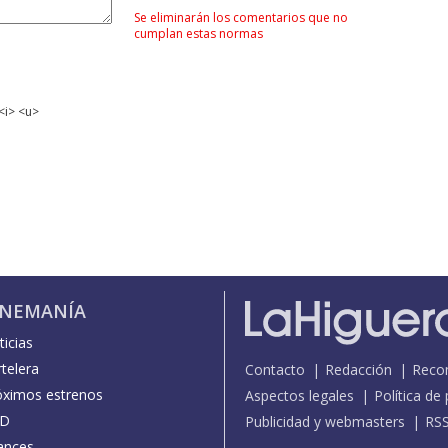
Se eliminarán los comentarios que no
cumplan estas normas
<i> <u>
INEMANÍA
icias
telera
Contacto
Redacción
Reco
óximos estrenos
Aspectos legales
Política de
D
Publicidad y webmasters
RS
ances