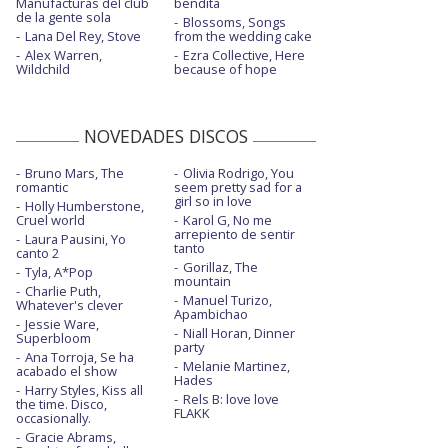
Manufacturas del club
bendita
de la gente sola
Blossoms, Songs
Lana Del Rey, Stove
from the wedding cake
Alex Warren,
Ezra Collective, Here
Wildchild
because of hope
NOVEDADES DISCOS
Bruno Mars, The
Olivia Rodrigo, You
romantic
seem pretty sad for a
girl so in love
Holly Humberstone,
Cruel world
Karol G, No me
arrepiento de sentir
Laura Pausini, Yo
tanto
canto 2
Gorillaz, The
Tyla, A*Pop
mountain
Charlie Puth,
Manuel Turizo,
Whatever's clever
Apambichao
Jessie Ware,
Niall Horan, Dinner
Superbloom
party
Ana Torroja, Se ha
Melanie Martinez,
acabado el show
Hades
Harry Styles, Kiss all
Rels B: love love
the time. Disco,
FLAKK
occasionally.
Gracie Abrams,