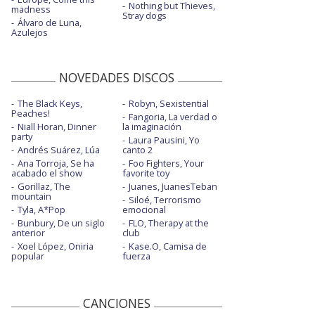
Nothing but Thieves,
madness
Stray dogs
Álvaro de Luna,
Azulejos
NOVEDADES DISCOS
The Black Keys,
Robyn, Sexistential
Peaches!
Fangoria, La verdad o
Niall Horan, Dinner
la imaginación
party
Laura Pausini, Yo
Andrés Suárez, Lúa
canto 2
Ana Torroja, Se ha
Foo Fighters, Your
acabado el show
favorite toy
Gorillaz, The
Juanes, JuanesTeban
mountain
Siloé, Terrorismo
Tyla, A*Pop
emocional
Bunbury, De un siglo
FLO, Therapy at the
anterior
club
Xoel López, Oniria
Kase.O, Camisa de
popular
fuerza
CANCIONES