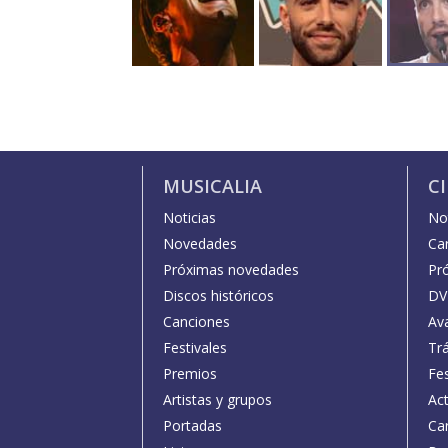
MUSICALIA
C
Noticias
Not
Novedades
Car
Próximas novedades
Pr
Discos históricos
DV
Canciones
Av
Festivales
Trá
Premios
Fe
Artistas y grupos
Act
Portadas
Car