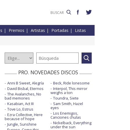
es
Premios
Artistas
Portadas
Listas
PRO. NOVEDADES DISCOS
Anni B Sweet, Alegría
Beck, Ride lonesome
David Bisbal, Eternos
Interpol, This mirror
weighs a ton
The Avalanches, No
bad memories
Toundra, Siete
Kasabian, Act III
Sam Smith, Hazel
eyes
Tove Lo, Estrus
Los Enemigos,
Ezra Collective, Here
Canciones chulas
because of hope
Nickelback, Everything
Jungle, Sunshine
under the sun
Europe, Come this