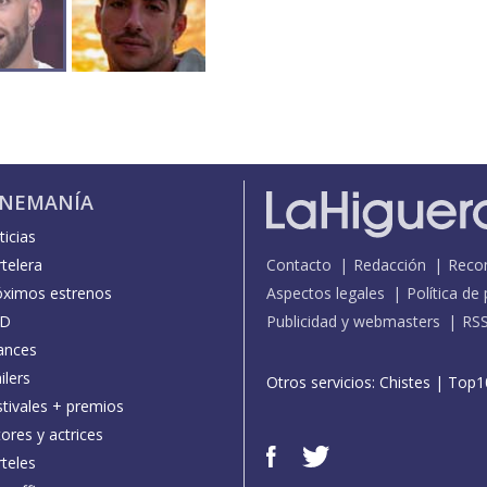
INEMANÍA
icias
telera
Contacto
Redacción
Reco
óximos estrenos
Aspectos legales
Política de
D
Publicidad y webmasters
RS
ances
ilers
Otros servicios:
Chistes
|
Top1
stivales + premios
ores y actrices
teles