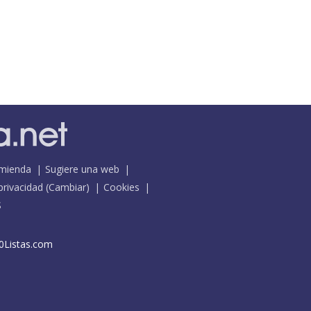
mienda
Sugiere una web
 privacidad
(
Cambiar
)
Cookies
S
0Listas.com