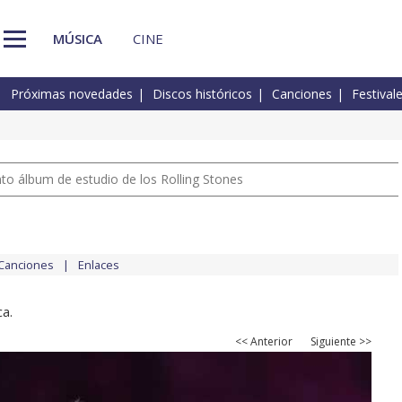
MÚSICA
CINE
Próximas novedades
Discos históricos
Canciones
Festival
nto álbum de estudio de los Rolling Stones
Canciones
Enlaces
a.
<< Anterior
Siguiente >>