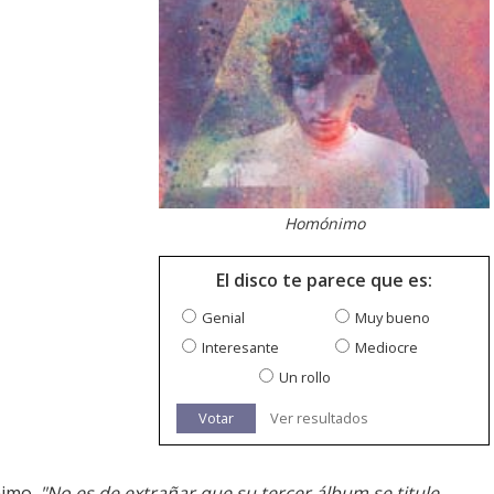
Homónimo
El disco te parece que es:
Genial
Muy bueno
Interesante
Mediocre
Un rollo
Votar
Ver resultados
nimo.
"No es de extrañar que su tercer álbum se titule