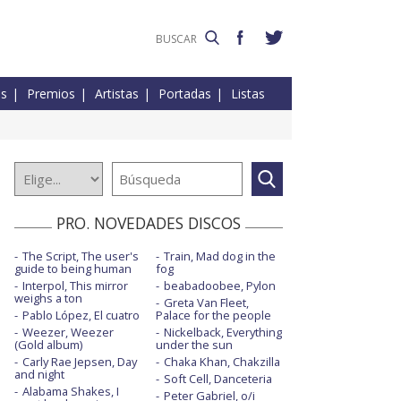
es
Premios
Artistas
Portadas
Listas
PRO. NOVEDADES DISCOS
The Script, The user's
Train, Mad dog in the
guide to being human
fog
Interpol, This mirror
beabadoobee, Pylon
weighs a ton
Greta Van Fleet,
Pablo López, El cuatro
Palace for the people
Weezer, Weezer
Nickelback, Everything
(Gold album)
under the sun
Carly Rae Jepsen, Day
Chaka Khan, Chakzilla
and night
Soft Cell, Danceteria
Alabama Shakes, I
Peter Gabriel, o/i