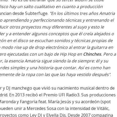
isco hay un salto cualitativo en cuanto a producción
uncian desde Subterfuge.
"En los últimos tres años Amatria
yo aprendiendo y perfeccionando técnicas y entrenando el
cir otros proyectos muy diferentes al suyo y esto le
er y a entender algunos conceptos que él creía alejados o
ón en el disco se escuchan sonidos y técnicas propias de
 modo rise up de drop electrónico al entrar la guitarra en
 pero ejecutadas con un bajo de Hip Hop en
Chinches
. Pero a
ar, la esencia Amatria sigue siendo la de siempre: él y su
rdes simples y una historia que contar. Así es como han
emente de la ropa con las que las haya vestido después"
.
r y DJ manchego que vivió su nacimiento musical dentro de
drid. En 2013 recibó el Premio UFI Radio3. Sus producciones
ronda y Fangoria feat. María Jesús y su acordeón (spot
pueden unir a Mercedes Sosa con la intensidad de Vitàlic,
proyectos como Ley DJ y Elyella Djs. Desde 2007 compagina