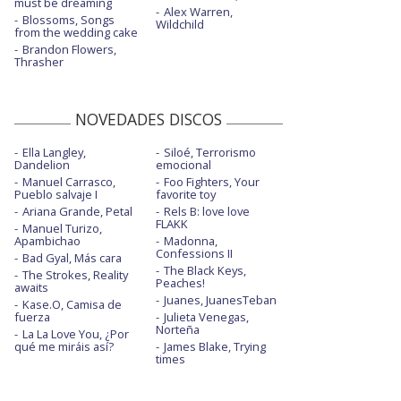
must be dreaming
Alex Warren,
Blossoms, Songs
Wildchild
from the wedding cake
Brandon Flowers,
Thrasher
NOVEDADES DISCOS
Ella Langley,
Siloé, Terrorismo
Dandelion
emocional
Manuel Carrasco,
Foo Fighters, Your
Pueblo salvaje I
favorite toy
Ariana Grande, Petal
Rels B: love love
FLAKK
Manuel Turizo,
Apambichao
Madonna,
Confessions II
Bad Gyal, Más cara
The Black Keys,
The Strokes, Reality
Peaches!
awaits
Juanes, JuanesTeban
Kase.O, Camisa de
fuerza
Julieta Venegas,
Norteña
La La Love You, ¿Por
qué me miráis así?
James Blake, Trying
times