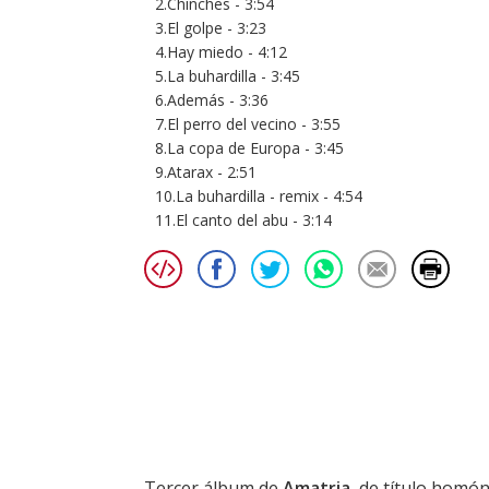
2.Chinches - 3:54
3.El golpe - 3:23
4.Hay miedo - 4:12
5.La buhardilla - 3:45
6.Además - 3:36
7.El perro del vecino - 3:55
8.La copa de Europa - 3:45
9.Atarax - 2:51
10.La buhardilla - remix - 4:54
11.El canto del abu - 3:14
Tercer álbum de
Amatria
, de título homó