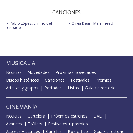
CANCIONES
Pablo López, El niño del
Olivia Dean, Man I need
espacio
MUSICALIA
Noticias
Novedades
Próximas novedades
Discos históricos
Canciones
Festivales
Premios
Artistas y grupos
Portadas
Listas
Guía / directorio
CINEMANÍA
Noticias
Cartelera
Próximos estrenos
DVD
Avances
Tráilers
Festivales + premios
Actores y actrices
Carteles
Box-office
Guía / directorio