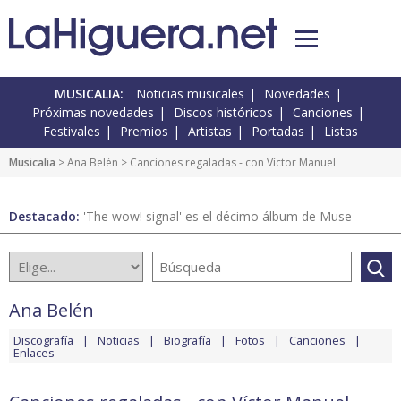
MUSICALIA:
Noticias musicales
Novedades
Próximas novedades
Discos históricos
Canciones
Festivales
Premios
Artistas
Portadas
Listas
Musicalia
>
Ana Belén
> Canciones regaladas - con Víctor Manuel
Destacado:
'The wow! signal' es el décimo álbum de Muse
Ana Belén
Discografía
Noticias
Biografía
Fotos
Canciones
Enlaces