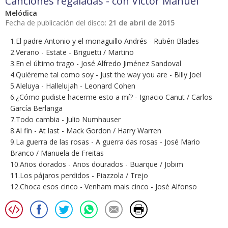
Canciones regaladas - con Víctor Manuel
Melódica
Fecha de publicación del disco:
21 de abril de 2015
1.El padre Antonio y el monaguillo Andrés - Rubén Blades
2.Verano - Estate - Briguetti / Martino
3.En el último trago - José Alfredo Jiménez Sandoval
4.Quiéreme tal como soy - Just the way you are - Billy Joel
5.Aleluya - Hallelujah - Leonard Cohen
6.¿Cómo pudiste hacerme esto a mí? - Ignacio Canut / Carlos
García Berlanga
7.Todo cambia - Julio Numhauser
8.Al fin - At last - Mack Gordon / Harry Warren
9.La guerra de las rosas - A guerra das rosas - José Mario
Branco / Manuela de Freitas
10.Años dorados - Anos dourados - Buarque / Jobim
11.Los pájaros perdidos - Piazzola / Trejo
12.Choca esos cinco - Venham mais cinco - José Alfonso