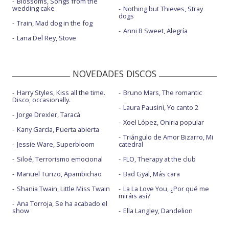
Blossoms, Songs from the
wedding cake
Nothing but Thieves, Stray
dogs
Train, Mad dog in the fog
Anni B Sweet, Alegría
Lana Del Rey, Stove
NOVEDADES DISCOS
Harry Styles, Kiss all the time.
Bruno Mars, The romantic
Disco, occasionally.
Laura Pausini, Yo canto 2
Jorge Drexler, Taracá
Xoel López, Oniria popular
Kany García, Puerta abierta
Triángulo de Amor Bizarro, Mi
Jessie Ware, Superbloom
catedral
Siloé, Terrorismo emocional
FLO, Therapy at the club
Manuel Turizo, Apambichao
Bad Gyal, Más cara
Shania Twain, Little Miss Twain
La La Love You, ¿Por qué me
miráis así?
Ana Torroja, Se ha acabado el
show
Ella Langley, Dandelion