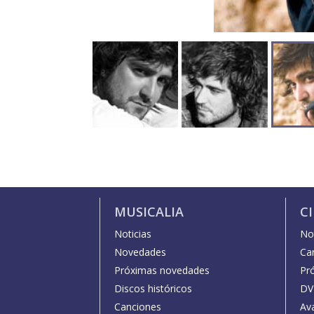
MUSICALIA
C
Noticias
Not
Novedades
Car
Próximas novedades
Pr
Discos históricos
DV
Canciones
Av