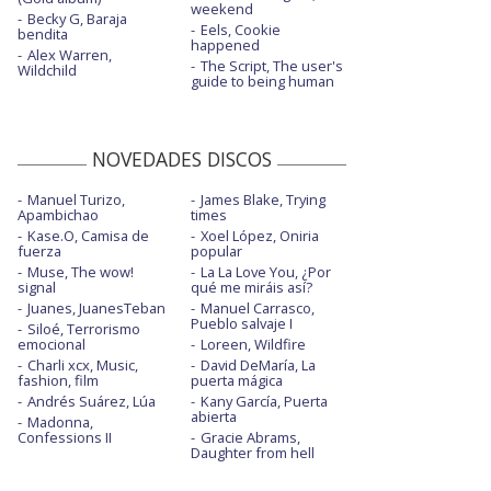
weekend
Becky G, Baraja
Eels, Cookie
bendita
happened
Alex Warren,
The Script, The user's
Wildchild
guide to being human
NOVEDADES DISCOS
Manuel Turizo,
James Blake, Trying
Apambichao
times
Kase.O, Camisa de
Xoel López, Oniria
fuerza
popular
Muse, The wow!
La La Love You, ¿Por
signal
qué me miráis así?
Juanes, JuanesTeban
Manuel Carrasco,
Pueblo salvaje I
Siloé, Terrorismo
emocional
Loreen, Wildfire
Charli xcx, Music,
David DeMaría, La
fashion, film
puerta mágica
Andrés Suárez, Lúa
Kany García, Puerta
abierta
Madonna,
Confessions II
Gracie Abrams,
Daughter from hell