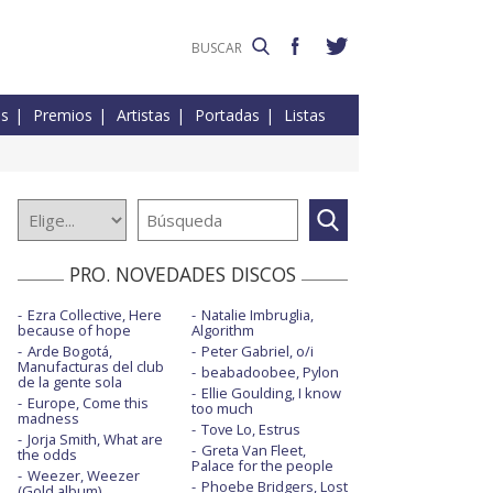
es
Premios
Artistas
Portadas
Listas
PRO. NOVEDADES DISCOS
Ezra Collective, Here
Natalie Imbruglia,
because of hope
Algorithm
Arde Bogotá,
Peter Gabriel, o/i
Manufacturas del club
beabadoobee, Pylon
de la gente sola
Ellie Goulding, I know
Europe, Come this
too much
madness
Tove Lo, Estrus
Jorja Smith, What are
Greta Van Fleet,
the odds
Palace for the people
Weezer, Weezer
Phoebe Bridgers, Lost
(Gold album)