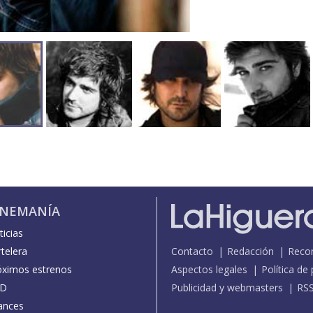
INEMANÍA
icias
telera
Contacto
Redacción
Reco
óximos estrenos
Aspectos legales
Política de
D
Publicidad y webmasters
RS
ances