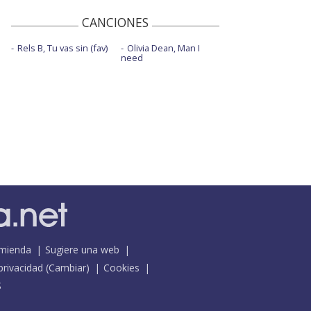
CANCIONES
Rels B, Tu vas sin (fav)
Olivia Dean, Man I
need
mienda
Sugiere una web
 privacidad
(
Cambiar
)
Cookies
S