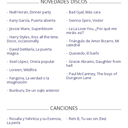
NOVEDADES DISCOS
Niall Horan, Dinner party
Bad Gyal, Más cara
Kany García, Puerta abierta
Sienna Spiro, Visitor
Jessie Ware, Superbloom
La La Love You, ¿Por qué me
miráis así?
Harry Styles, Kiss all the time.
Disco, occasionally.
Triángulo de Amor Bizarro, Mi
catedral
David DeMaría, La puerta
mágica
Quevedo, El baifo
Xoel López, Oniria popular
Gracie Abrams, Daughter from
hell
Loreen, Wildfire
Paul McCartney, The boys of
Dungeon Lane
Fangoria, La verdad o la
imaginación
Bunbury, De un siglo anterior
CANCIONES
Rosalía y Yahritza y su Esencia,
Rels B, Tu vas sin (fav)
La perla