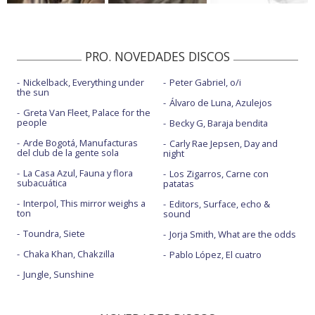
PRO. NOVEDADES DISCOS
Nickelback, Everything under
Peter Gabriel, o/i
the sun
Álvaro de Luna, Azulejos
Greta Van Fleet, Palace for the
people
Becky G, Baraja bendita
Arde Bogotá, Manufacturas
Carly Rae Jepsen, Day and
del club de la gente sola
night
La Casa Azul, Fauna y flora
Los Zigarros, Carne con
subacuática
patatas
Interpol, This mirror weighs a
Editors, Surface, echo &
ton
sound
Toundra, Siete
Jorja Smith, What are the odds
Chaka Khan, Chakzilla
Pablo López, El cuatro
Jungle, Sunshine