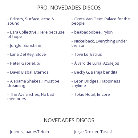
PRO. NOVEDADES DISCOS
Editors, Surface, echo &
Greta Van Fleet, Palace for the
sound
people
Ezra Collective, Here because
beabadoobee, Pylon
of hope
Nickelback, Everything under
Jungle, Sunshine
the sun
Lana Del Rey, Stove
Tove Lo, Estrus
Peter Gabriel, o/i
Álvaro de Luna, Azulejos
David Bisbal, Eternos
Becky G, Baraja bendita
Alabama Shakes, I must be
Leon Bridges, Happiness
dreaming
anytime
The Avalanches, No bad
Tokio Hotel, Encore
memories
NOVEDADES DISCOS
Juanes, JuanesTeban
Jorge Drexler, Taracá