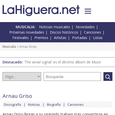
MUSICALIA:
Noticias musicales
Novedades
Próximas novedades
Discos históricos
Canciones
Festivales
Premios
Artistas
Portadas
Listas
Musicalia
> Arnau Griso
Destacado:
'The wow! signal' es el décimo álbum de Muse
Arnau Griso
Discografía
Noticias
Biografía
Canciones
Arnau Griso llegan a su segundo trabajo tras convertirse en