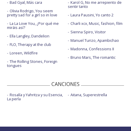
Bad Gyal, Más cara
Karol G, No me arrepiento de
sentir tanto
Olivia Rodrigo, You seem
pretty sad for a girl so in love
Laura Pausini, Yo canto 2
La La Love You, ¿Por qué me
Charli xcx, Music, fashion, film
miráis así?
Sienna Spiro, Visitor
Ella Langley, Dandelion
Manuel Turizo, Apambichao
FLO, Therapy at the club
Madonna, Confessions II
Loreen, Wildfire
Bruno Mars, The romantic
The Rolling Stones, Foreign
tongues
CANCIONES
Rosalía y Yahritza y su Esencia,
Aitana, Superestrella
La perla