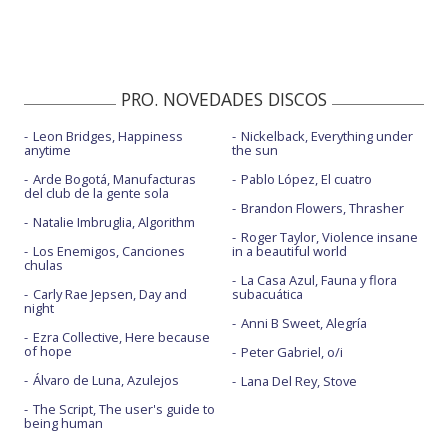
PRO. NOVEDADES DISCOS
Leon Bridges, Happiness
Nickelback, Everything under
anytime
the sun
Arde Bogotá, Manufacturas
Pablo López, El cuatro
del club de la gente sola
Brandon Flowers, Thrasher
Natalie Imbruglia, Algorithm
Roger Taylor, Violence insane
Los Enemigos, Canciones
in a beautiful world
chulas
La Casa Azul, Fauna y flora
Carly Rae Jepsen, Day and
subacuática
night
Anni B Sweet, Alegría
Ezra Collective, Here because
of hope
Peter Gabriel, o/i
Álvaro de Luna, Azulejos
Lana Del Rey, Stove
The Script, The user's guide to
being human