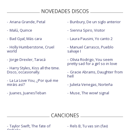
NOVEDADES DISCOS
Ariana Grande, Petal
Bunbury, De un siglo anterior
Malú, Quince
Sienna Spiro, Visitor
Bad Gyal, Más cara
Laura Pausini, Yo canto 2
Holly Humberstone, Cruel
Manuel Carrasco, Pueblo
world
salvaje I
Jorge Drexler, Taracá
Olivia Rodrigo, You seem
pretty sad for a girl so in love
Harry Styles, Kiss all the time.
Disco, occasionally.
Gracie Abrams, Daughter from
hell
La La Love You, ¿Por qué me
miráis así?
Julieta Venegas, Norteña
Juanes, JuanesTeban
Muse, The wow! signal
CANCIONES
Taylor Swift, The fate of
Rels B, Tu vas sin (fav)
Ophelia