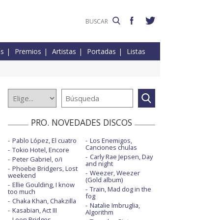
es
Premios
Artistas
Portadas
Listas
PRO. NOVEDADES DISCOS
Pablo López, El cuatro
Los Enemigos,
Canciones chulas
Tokio Hotel, Encore
Carly Rae Jepsen, Day
Peter Gabriel, o/i
and night
Phoebe Bridgers, Lost
Weezer, Weezer
weekend
(Gold album)
Ellie Goulding, I know
Train, Mad dog in the
too much
fog
Chaka Khan, Chakzilla
Natalie Imbruglia,
Kasabian, Act III
Algorithm
Leon Bridges,