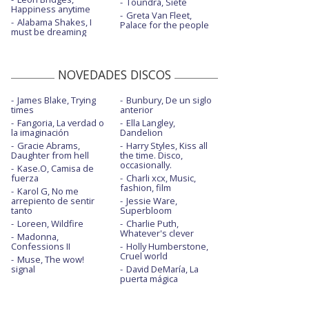
Toundra, Siete
Happiness anytime
Greta Van Fleet,
Alabama Shakes, I
Palace for the people
must be dreaming
NOVEDADES DISCOS
James Blake, Trying
Bunbury, De un siglo
times
anterior
Fangoria, La verdad o
Ella Langley,
la imaginación
Dandelion
Gracie Abrams,
Harry Styles, Kiss all
Daughter from hell
the time. Disco,
occasionally.
Kase.O, Camisa de
fuerza
Charli xcx, Music,
fashion, film
Karol G, No me
arrepiento de sentir
Jessie Ware,
tanto
Superbloom
Loreen, Wildfire
Charlie Puth,
Whatever's clever
Madonna,
Confessions II
Holly Humberstone,
Cruel world
Muse, The wow!
signal
David DeMaría, La
puerta mágica