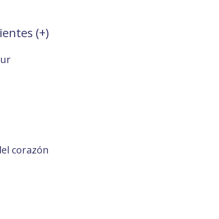
ientes (
+
)
our
del corazón