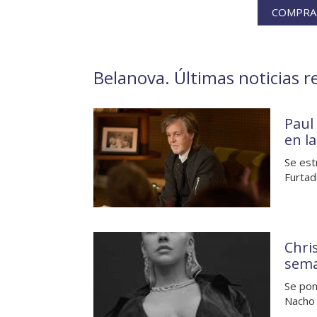
COMPRA 
Belanova. Últimas noticias r
Paul
en l
Se est
Furtad
Chri
sem
Se pon
Nacho