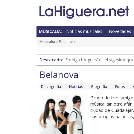
MUSICALIA:
Noticias musicales
Novedades
Musicalia
> Belanova
Destacado:
'Foreign tongues' es el vigesimoqui
Belanova
Discografía
Noticias
Biografía
Fotos
Grupo de tres amigos
música, sin otro afán
ciudad de Guadalajar
sus propias palabras,