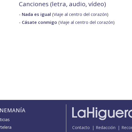
Canciones (letra, audio, vídeo)
-
Nada es igual
(
Viaje al centro del corazón
)
-
Cásate conmigo
(
Viaje al centro del corazón
)
INEMANÍA
icias
telera
Contacto
Redacción
Reco