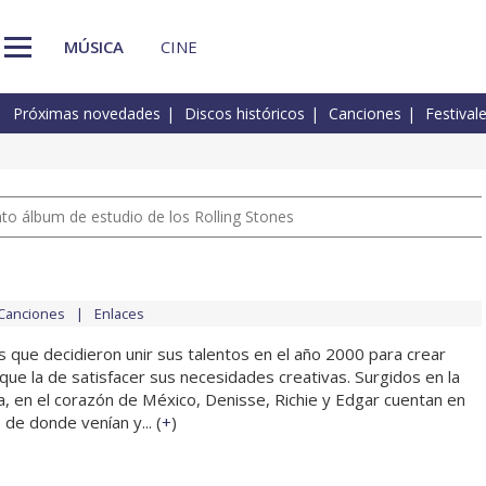
MÚSICA
CINE
Próximas novedades
Discos históricos
Canciones
Festival
nto álbum de estudio de los Rolling Stones
Canciones
Enlaces
 que decidieron unir sus talentos en el año 2000 para crear
 que la de satisfacer sus necesidades creativas. Surgidos en la
a, en el corazón de México, Denisse, Richie y Edgar cuentan en
 de donde venían y... (
+
)