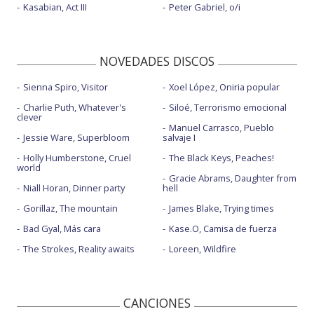
Kasabian, Act III
Peter Gabriel, o/i
NOVEDADES DISCOS
Sienna Spiro, Visitor
Xoel López, Oniria popular
Charlie Puth, Whatever's
Siloé, Terrorismo emocional
clever
Manuel Carrasco, Pueblo
Jessie Ware, Superbloom
salvaje I
Holly Humberstone, Cruel
The Black Keys, Peaches!
world
Gracie Abrams, Daughter from
Niall Horan, Dinner party
hell
Gorillaz, The mountain
James Blake, Trying times
Bad Gyal, Más cara
Kase.O, Camisa de fuerza
The Strokes, Reality awaits
Loreen, Wildfire
CANCIONES