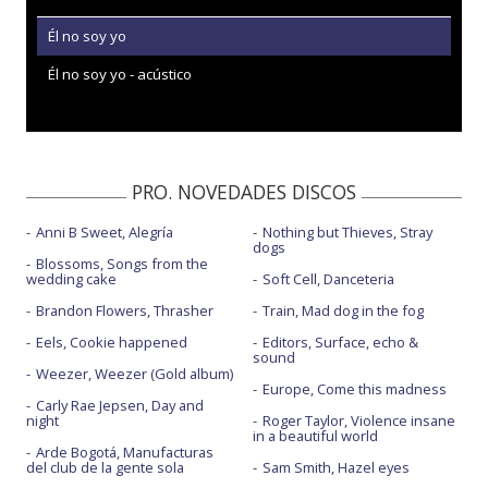
Él no soy yo
Él no soy yo - acústico
PRO. NOVEDADES DISCOS
Anni B Sweet, Alegría
Nothing but Thieves, Stray
dogs
Blossoms, Songs from the
wedding cake
Soft Cell, Danceteria
Brandon Flowers, Thrasher
Train, Mad dog in the fog
Eels, Cookie happened
Editors, Surface, echo &
sound
Weezer, Weezer (Gold album)
Europe, Come this madness
Carly Rae Jepsen, Day and
night
Roger Taylor, Violence insane
in a beautiful world
Arde Bogotá, Manufacturas
del club de la gente sola
Sam Smith, Hazel eyes