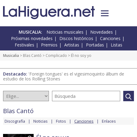
MUSICALIA:
Noticias musicales
Novedades
Próximas novedades
Discos históricos
Canciones
Festivales
Premios
Artistas
Portadas
Listas
Musicalia
>
Blas Cantó
>
Complicado
> Él no soy yo
Destacado:
'Foreign tongues' es el vigesimoquinto álbum de
estudio de los Rolling Stones
Blas Cantó
Discografía
Noticias
Fotos
Canciones
Enlaces