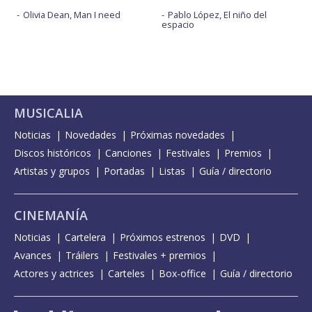
Olivia Dean, Man I need
Pablo López, El niño del
espacio
MUSICALIA
Noticias
Novedades
Próximas novedades
Discos históricos
Canciones
Festivales
Premios
Artistas y grupos
Portadas
Listas
Guía / directorio
CINEMANÍA
Noticias
Cartelera
Próximos estrenos
DVD
Avances
Tráilers
Festivales + premios
Actores y actrices
Carteles
Box-office
Guía / directorio