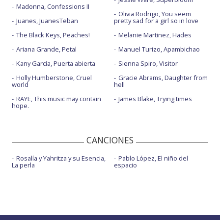
Madonna, Confessions II
Olivia Rodrigo, You seem
Juanes, JuanesTeban
pretty sad for a girl so in love
The Black Keys, Peaches!
Melanie Martinez, Hades
Ariana Grande, Petal
Manuel Turizo, Apambichao
Kany García, Puerta abierta
Sienna Spiro, Visitor
Holly Humberstone, Cruel
Gracie Abrams, Daughter from
world
hell
RAYE, This music may contain
James Blake, Trying times
hope.
CANCIONES
Rosalía y Yahritza y su Esencia,
Pablo López, El niño del
La perla
espacio