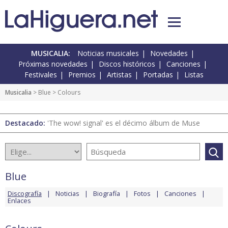
MUSICALIA:
Noticias musicales
Novedades
Próximas novedades
Discos históricos
Canciones
Festivales
Premios
Artistas
Portadas
Listas
Musicalia
>
Blue
> Colours
Destacado:
'The wow! signal' es el décimo álbum de Muse
Blue
Discografía
Noticias
Biografía
Fotos
Canciones
Enlaces