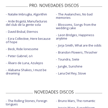
PRO. NOVEDADES DISCOS
Natalie Imbruglia, Algorithm
The Avalanches, No bad
memories
Arde Bogotá, Manufacturas
del club de la gente sola
Blossoms, Songs from the
wedding cake
David Bisbal, Eternos
Leon Bridges, Happiness
anytime
Ezra Collective, Here because
of hope
Jorja Smith, What are the odds
Beck, Ride lonesome
Brandon Flowers, Thrasher
Peter Gabriel, o/i
Toundra, Siete
Álvaro de Luna, Azulejos
Jungle, Sunshine
Alabama Shakes, I must be
dreaming
Lana Del Rey, Stove
NOVEDADES DISCOS
The Rolling Stones, Foreign
Bruno Mars, The romantic
tongues
Jessie Ware, Superbloom