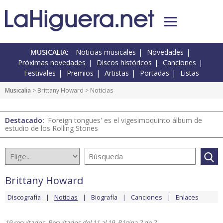
MUSICALIA:
Noticias musicales
Novedades
Próximas novedades
Discos históricos
Canciones
Festivales
Premios
Artistas
Portadas
Listas
Musicalia
>
Brittany Howard
> Noticias
Destacado:
'Foreign tongues' es el vigesimoquinto álbum de
estudio de los Rolling Stones
Brittany Howard
Discografía
Noticias
Biografía
Canciones
Enlaces
19 resultados. Resultados del 11 al 19. Página 2 de 2