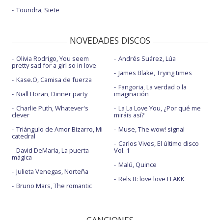
Toundra, Siete
NOVEDADES DISCOS
Olivia Rodrigo, You seem
Andrés Suárez, Lúa
pretty sad for a girl so in love
James Blake, Trying times
Kase.O, Camisa de fuerza
Fangoria, La verdad o la
Niall Horan, Dinner party
imaginación
Charlie Puth, Whatever's
La La Love You, ¿Por qué me
clever
miráis así?
Triángulo de Amor Bizarro, Mi
Muse, The wow! signal
catedral
Carlos Vives, El último disco
David DeMaría, La puerta
Vol. 1
mágica
Malú, Quince
Julieta Venegas, Norteña
Rels B: love love FLAKK
Bruno Mars, The romantic