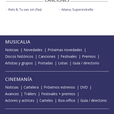
CANCIONES
Rels B, Tu vas sin (fav)
Aitana, Superestrella
MUSICALIA
Noticias
Novedades
Próximas novedades
Discos históricos
Canciones
Festivales
Premios
Artistas y grupos
Portadas
Listas
Guía / directorio
CINEMANÍA
Noticias
Cartelera
Próximos estrenos
DVD
Avances
Tráilers
Festivales + premios
Actores y actrices
Carteles
Box-office
Guía / directorio