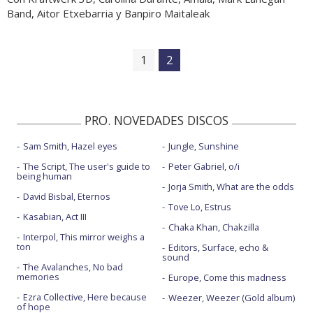
Band, Aitor Etxebarria y Banpiro Maitaleak
1
2
PRO. NOVEDADES DISCOS
Sam Smith, Hazel eyes
Jungle, Sunshine
The Script, The user's guide to
Peter Gabriel, o/i
being human
Jorja Smith, What are the odds
David Bisbal, Eternos
Tove Lo, Estrus
Kasabian, Act III
Chaka Khan, Chakzilla
Interpol, This mirror weighs a
ton
Editors, Surface, echo &
sound
The Avalanches, No bad
memories
Europe, Come this madness
Ezra Collective, Here because
Weezer, Weezer (Gold album)
of hope