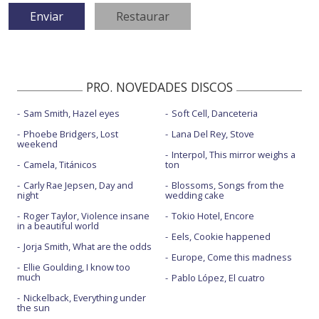
PRO. NOVEDADES DISCOS
Sam Smith, Hazel eyes
Soft Cell, Danceteria
Phoebe Bridgers, Lost
Lana Del Rey, Stove
weekend
Interpol, This mirror weighs a
Camela, Titánicos
ton
Carly Rae Jepsen, Day and
Blossoms, Songs from the
night
wedding cake
Roger Taylor, Violence insane
Tokio Hotel, Encore
in a beautiful world
Eels, Cookie happened
Jorja Smith, What are the odds
Europe, Come this madness
Ellie Goulding, I know too
much
Pablo López, El cuatro
Nickelback, Everything under
the sun