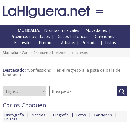
MUSICALIA:
Noticias musicales
Novedades
Próximas novedades
Discos históricos
Canciones
Festivales
Premios
Artistas
Portadas
Listas
Musicalia
>
Carlos Chaouen
> Horizonte de sucesos
Destacado:
'Confessions II' es el regreso a la pista de baile de
Madonna
Carlos Chaouen
Discografía
Noticias
Biografía
Fotos
Canciones
Enlaces