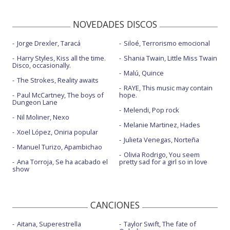
NOVEDADES DISCOS
Jorge Drexler, Taracá
Siloé, Terrorismo emocional
Harry Styles, Kiss all the time.
Shania Twain, Little Miss Twain
Disco, occasionally.
Malú, Quince
The Strokes, Reality awaits
RAYE, This music may contain
Paul McCartney, The boys of
hope.
Dungeon Lane
Melendi, Pop rock
Nil Moliner, Nexo
Melanie Martinez, Hades
Xoel López, Oniria popular
Julieta Venegas, Norteña
Manuel Turizo, Apambichao
Olivia Rodrigo, You seem
Ana Torroja, Se ha acabado el
pretty sad for a girl so in love
show
CANCIONES
Aitana, Superestrella
Taylor Swift, The fate of