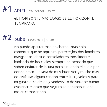
2 resultados. Comentarios del 1 al 2. Página 1 de 1
#1
ARIEL
05/10/2009 | 23:07
eL HORIZONTE MAS LARGO ES EL HORIZONTE
TEMPRANO.
#2
buke
13/03/2011 | 01:30
No puedo aportar mas palabaras.. mas,solo
comentar que he aqui,a mi parecer,los dos hombres
mas(por asi decirlo)consoladores moralmente
hablando de los cuales siempre he pensado que
saben disfutar de la luna pero sintiendo el suelo por
donde pisan.. Estaria de muy buen ver y mucho mas
de disfrutar alguna cancion entre kutxi,carlos y para
mi gusto otro de los grandes:vito de sinkope,bueno
escuchar el disco que seguro ke sentireis..bueno
mejor comprobarlo.
Páginas:
1