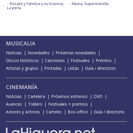
Rosalía y Yahritza y su Esencia,
Aitana, Superestrella
La perla
MUSICALIA
Noticias
Novedades
Próximas novedades
Discos históricos
Canciones
Festivales
Premios
Artistas y grupos
Portadas
Listas
Guía / directorio
CINEMANÍA
Noticias
Cartelera
Próximos estrenos
DVD
Avances
Tráilers
Festivales + premios
Actores y actrices
Carteles
Box-office
Guía / directorio