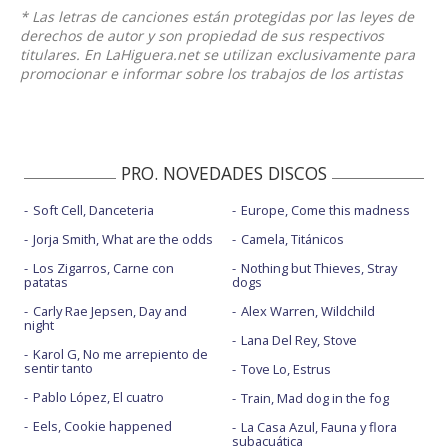
* Las letras de canciones están protegidas por las leyes de
derechos de autor y son propiedad de sus respectivos
titulares. En LaHiguera.net se utilizan exclusivamente para
promocionar e informar sobre los trabajos de los artistas
PRO. NOVEDADES DISCOS
Soft Cell, Danceteria
Europe, Come this madness
Jorja Smith, What are the odds
Camela, Titánicos
Los Zigarros, Carne con
Nothing but Thieves, Stray
patatas
dogs
Carly Rae Jepsen, Day and
Alex Warren, Wildchild
night
Lana Del Rey, Stove
Karol G, No me arrepiento de
sentir tanto
Tove Lo, Estrus
Pablo López, El cuatro
Train, Mad dog in the fog
Eels, Cookie happened
La Casa Azul, Fauna y flora
subacuática