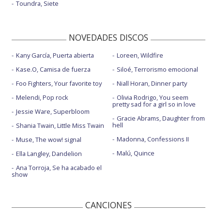
Toundra, Siete
NOVEDADES DISCOS
Kany García, Puerta abierta
Loreen, Wildfire
Kase.O, Camisa de fuerza
Siloé, Terrorismo emocional
Foo Fighters, Your favorite toy
Niall Horan, Dinner party
Melendi, Pop rock
Olivia Rodrigo, You seem
pretty sad for a girl so in love
Jessie Ware, Superbloom
Gracie Abrams, Daughter from
hell
Shania Twain, Little Miss Twain
Madonna, Confessions II
Muse, The wow! signal
Malú, Quince
Ella Langley, Dandelion
Ana Torroja, Se ha acabado el
show
CANCIONES