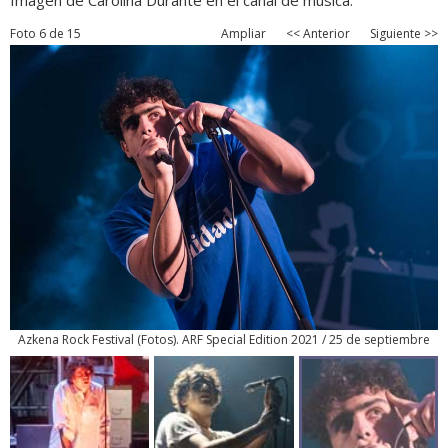
Imagen de Carolina Durante en el canal de música.
Foto 6 de 15
Ampliar
<< Anterior
Siguiente >>
Azkena Rock Festival
(
Fotos
). ARF Special Edition 2021 / 25 de septiembre