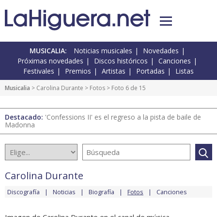
MUSICALIA:
Noticias musicales
Novedades
Próximas novedades
Discos históricos
Canciones
Festivales
Premios
Artistas
Portadas
Listas
Musicalia
>
Carolina Durante
>
Fotos
> Foto 6 de 15
Destacado:
'Confessions II' es el regreso a la pista de baile de
Madonna
Carolina Durante
Discografía
Noticias
Biografía
Fotos
Canciones