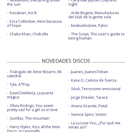
the sun
night
Kasabian, Act III
Arde Bogotá, Manufacturas
del club de la gente sola
Ezra Collective, Here because
of hope
beabadoobee, Pylon
Chaka Khan, Chakzilla
The Script, The user's guide to
being human
NOVEDADES DISCOS
Triángulo de Amor Bizarro, Mi
Juanes, JuanesTeban
catedral
Kase.O, Camisa de fuerza
Tyla, A*Pop
Siloé, Terrorismo emocional
David DeMaría, La puerta
mágica
Jorge Drexler, Taracá
Olivia Rodrigo, You seem
Ariana Grande, Petal
pretty sad for a girl so in love
Sienna Spiro, Visitor
Gorillaz, The mountain
La La Love You, ¿Por qué me
Harry Styles, Kiss all the time.
miráis así?
Disco, occasionally.