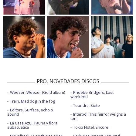
PRO. NOVEDADES DISCOS
Weezer, Weezer (Gold album)
Phoebe Bridgers, Lost
weekend
Train, Mad dog in the fog
Toundra, Siete
Editors, Surface, echo &
sound
Interpol, This mirror weighs a
ton
La Casa Azul, Fauna y flora
subacuática
Tokio Hotel, Encore
Nickelback, Everything under
Carly Rae Jepsen, Day and