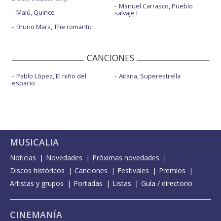
Manuel Carrasco, Pueblo
Malú, Quince
salvaje I
Bruno Mars, The romantic
CANCIONES
Pablo López, El niño del
Aitana, Superestrella
espacio
MUSICALIA
Noticias
Novedades
Próximas novedades
Discos históricos
Canciones
Festivales
Premios
Artistas y grupos
Portadas
Listas
Guía / directorio
CINEMANÍA