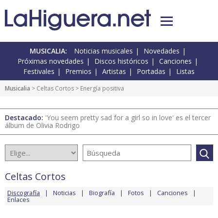
MUSICALIA:
Noticias musicales
Novedades
Próximas novedades
Discos históricos
Canciones
Festivales
Premios
Artistas
Portadas
Listas
Musicalia
>
Celtas Cortos
> Energía positiva
Destacado:
'You seem pretty sad for a girl so in love' es el tercer
álbum de Olivia Rodrigo
Celtas Cortos
Discografía
Noticias
Biografía
Fotos
Canciones
Enlaces