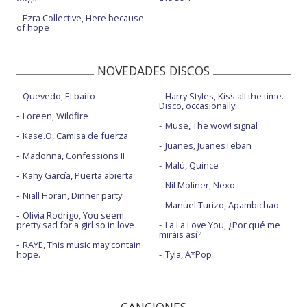
Ezra Collective, Here because
of hope
NOVEDADES DISCOS
Quevedo, El baifo
Harry Styles, Kiss all the time.
Disco, occasionally.
Loreen, Wildfire
Muse, The wow! signal
Kase.O, Camisa de fuerza
Juanes, JuanesTeban
Madonna, Confessions II
Malú, Quince
Kany García, Puerta abierta
Nil Moliner, Nexo
Niall Horan, Dinner party
Manuel Turizo, Apambichao
Olivia Rodrigo, You seem
pretty sad for a girl so in love
La La Love You, ¿Por qué me
miráis así?
RAYE, This music may contain
hope.
Tyla, A*Pop