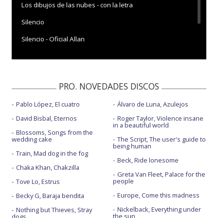
Los dibujos de las nubes - con la letra
Silencio
Silencio - Oficial Allan
Tesoros perdidos
PRO. NOVEDADES DISCOS
Pablo López, El cuatro
Álvaro de Luna, Azulejos
David Bisbal, Eternos
Roger Taylor, Violence insane
in a beautiful world
Blossoms, Songs from the
wedding cake
The Script, The user's guide to
being human
Train, Mad dog in the fog
Beck, Ride lonesome
Chaka Khan, Chakzilla
Greta Van Fleet, Palace for the
people
Tove Lo, Estrus
Europe, Come this madness
Becky G, Baraja bendita
Nickelback, Everything under
Nothing but Thieves, Stray
the sun
dogs