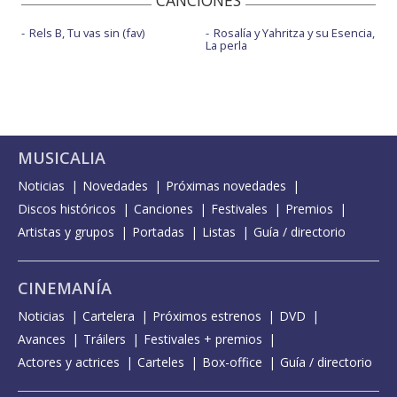
CANCIONES
Rels B, Tu vas sin (fav)
Rosalía y Yahritza y su Esencia,
La perla
MUSICALIA
Noticias
Novedades
Próximas novedades
Discos históricos
Canciones
Festivales
Premios
Artistas y grupos
Portadas
Listas
Guía / directorio
CINEMANÍA
Noticias
Cartelera
Próximos estrenos
DVD
Avances
Tráilers
Festivales + premios
Actores y actrices
Carteles
Box-office
Guía / directorio