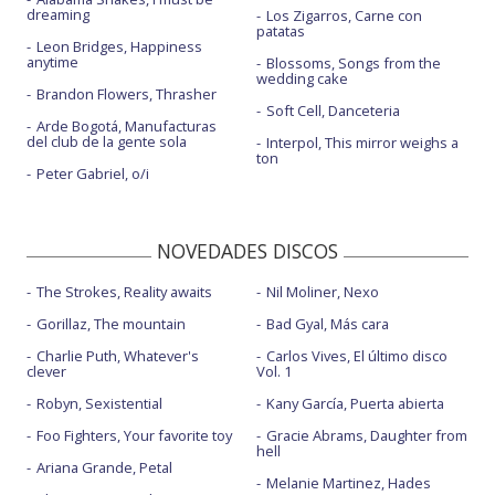
dreaming
Los Zigarros, Carne con
patatas
Leon Bridges, Happiness
anytime
Blossoms, Songs from the
wedding cake
Brandon Flowers, Thrasher
Soft Cell, Danceteria
Arde Bogotá, Manufacturas
del club de la gente sola
Interpol, This mirror weighs a
ton
Peter Gabriel, o/i
NOVEDADES DISCOS
The Strokes, Reality awaits
Nil Moliner, Nexo
Gorillaz, The mountain
Bad Gyal, Más cara
Charlie Puth, Whatever's
Carlos Vives, El último disco
clever
Vol. 1
Robyn, Sexistential
Kany García, Puerta abierta
Foo Fighters, Your favorite toy
Gracie Abrams, Daughter from
hell
Ariana Grande, Petal
Melanie Martinez, Hades