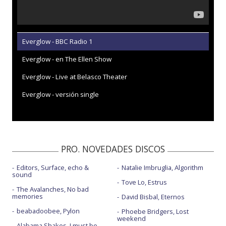
Everglow - BBC Radio 1
Everglow - en The Ellen Show
Everglow - Live at Belasco Theater
Everglow - versión single
PRO. NOVEDADES DISCOS
Editors, Surface, echo &
Natalie Imbruglia, Algorithm
sound
Tove Lo, Estrus
The Avalanches, No bad
memories
David Bisbal, Eternos
beabadoobee, Pylon
Phoebe Bridgers, Lost
weekend
Alabama Shakes, I must be