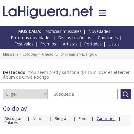
MUSICALIA:
Noticias musicales
Novedades
Próximas novedades
Discos históricos
Canciones
Festivales
Premios
Artistas
Portadas
Listas
Musicalia
>
Coldplay
>
A head full of dreams
> Everglow
Destacado:
'You seem pretty sad for a girl so in love' es el tercer
álbum de Olivia Rodrigo
Coldplay
Discografía
Noticias
Biografía
Fotos
Canciones
Enlaces