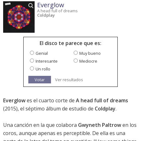
Everglow
A head full of dreams
Coldplay
El disco te parece que es:
Genial
Muy bueno
Interesante
Mediocre
Un rollo
Votar
Ver resultados
Everglow
es el cuarto corte de
A head full of dreams
(2015), el séptimo álbum de estudio de
Coldplay
.
Una canción en la que colabora
Gwyneth Paltrow
en los
coros, aunque apenas es perceptible. De ella es una