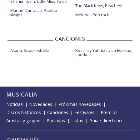
Shania Twain, Little Miss Twain
The Black Keys, Peaches!
Manuel Carrasco, Pueblo
salvaje I
Melendi, Pop rock
CANCIONES
Aitana, Superestrella
Rosalía y Yahritza y su Esencia,
La perla
MUSICALIA
Noticias
Novedades
Próximas novedades
Discos históricos
Canciones
Festivales
Premios
Artistas y grupos
Portadas
Listas
Guía / directorio