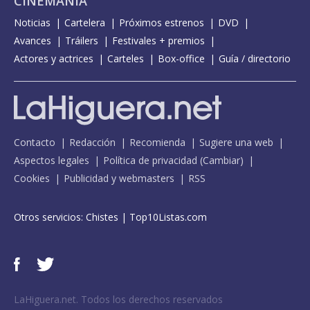
CINEMANÍA
Noticias
Cartelera
Próximos estrenos
DVD
Avances
Tráilers
Festivales + premios
Actores y actrices
Carteles
Box-office
Guía / directorio
Contacto
Redacción
Recomienda
Sugiere una web
Aspectos legales
Política de privacidad
(
Cambiar
)
Cookies
Publicidad y webmasters
RSS
Otros servicios:
Chistes
|
Top10Listas.com
LaHiguera.net. Todos los derechos reservados