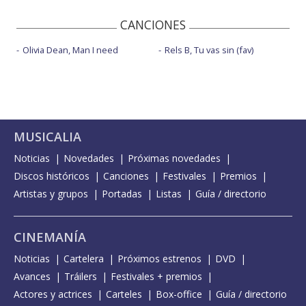
CANCIONES
Olivia Dean, Man I need
Rels B, Tu vas sin (fav)
MUSICALIA
Noticias
Novedades
Próximas novedades
Discos históricos
Canciones
Festivales
Premios
Artistas y grupos
Portadas
Listas
Guía / directorio
CINEMANÍA
Noticias
Cartelera
Próximos estrenos
DVD
Avances
Tráilers
Festivales + premios
Actores y actrices
Carteles
Box-office
Guía / directorio