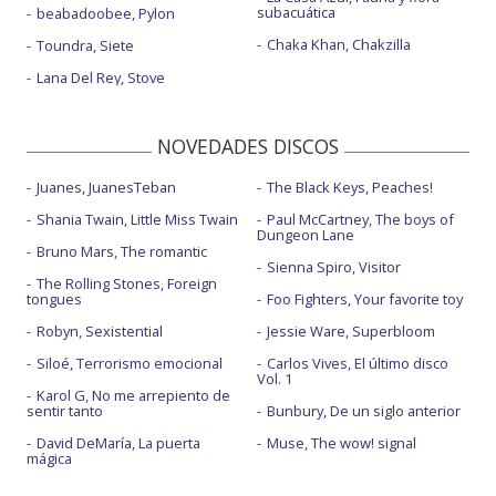
subacuática
beabadoobee, Pylon
Chaka Khan, Chakzilla
Toundra, Siete
Lana Del Rey, Stove
NOVEDADES DISCOS
Juanes, JuanesTeban
The Black Keys, Peaches!
Shania Twain, Little Miss Twain
Paul McCartney, The boys of
Dungeon Lane
Bruno Mars, The romantic
Sienna Spiro, Visitor
The Rolling Stones, Foreign
tongues
Foo Fighters, Your favorite toy
Robyn, Sexistential
Jessie Ware, Superbloom
Siloé, Terrorismo emocional
Carlos Vives, El último disco
Vol. 1
Karol G, No me arrepiento de
sentir tanto
Bunbury, De un siglo anterior
David DeMaría, La puerta
Muse, The wow! signal
mágica