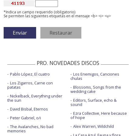
*Indica un campo requerido (obligatorio)
Se permiten las siguientes etiquetas en el mensaje <b> <i> <u>
PRO. NOVEDADES DISCOS
Pablo López, El cuatro
Los Enemigos, Canciones
chulas
Los Zigarros, Carne con
patatas
Blossoms, Songs from the
wedding cake
Nickelback, Everything under
the sun
Editors, Surface, echo &
sound
David Bisbal, Eternos
Ezra Collective, Here because
of hope
Peter Gabriel, o/i
Alex Warren, Wildchild
The Avalanches, No bad
memories
La Casa Azul, Fauna y flora