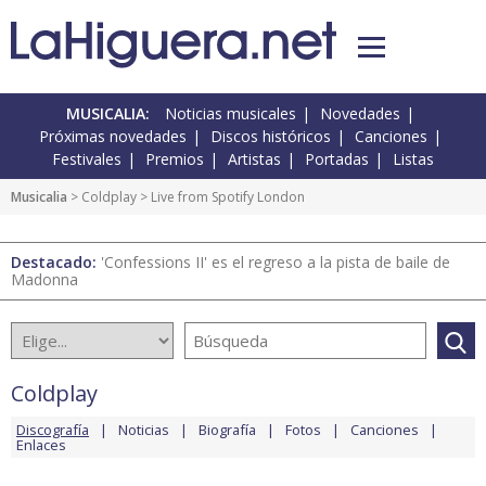
MUSICALIA:
Noticias musicales
Novedades
Próximas novedades
Discos históricos
Canciones
Festivales
Premios
Artistas
Portadas
Listas
Musicalia
>
Coldplay
> Live from Spotify London
Destacado:
'Confessions II' es el regreso a la pista de baile de
Madonna
Coldplay
Discografía
Noticias
Biografía
Fotos
Canciones
Enlaces