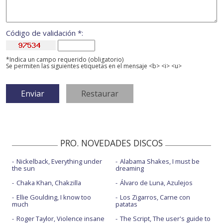
Código de validación *:
*Indica un campo requerido (obligatorio)
Se permiten las siguientes etiquetas en el mensaje <b> <i> <u>
PRO. NOVEDADES DISCOS
Nickelback, Everything under
Alabama Shakes, I must be
the sun
dreaming
Chaka Khan, Chakzilla
Álvaro de Luna, Azulejos
Ellie Goulding, I know too
Los Zigarros, Carne con
much
patatas
Roger Taylor, Violence insane
The Script, The user's guide to