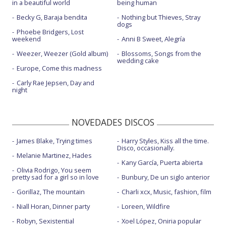
in a beautiful world
being human
Becky G, Baraja bendita
Nothing but Thieves, Stray
dogs
Phoebe Bridgers, Lost
weekend
Anni B Sweet, Alegría
Weezer, Weezer (Gold album)
Blossoms, Songs from the
wedding cake
Europe, Come this madness
Carly Rae Jepsen, Day and
night
NOVEDADES DISCOS
James Blake, Trying times
Harry Styles, Kiss all the time.
Disco, occasionally.
Melanie Martinez, Hades
Kany García, Puerta abierta
Olivia Rodrigo, You seem
pretty sad for a girl so in love
Bunbury, De un siglo anterior
Gorillaz, The mountain
Charli xcx, Music, fashion, film
Niall Horan, Dinner party
Loreen, Wildfire
Robyn, Sexistential
Xoel López, Oniria popular