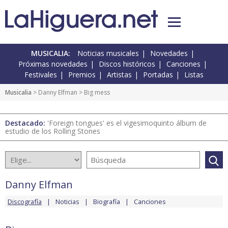
MUSICALIA:
Noticias musicales
Novedades
Próximas novedades
Discos históricos
Canciones
Festivales
Premios
Artistas
Portadas
Listas
Musicalia
>
Danny Elfman
> Big mess
Destacado:
'Foreign tongues' es el vigesimoquinto álbum de
estudio de los Rolling Stones
Danny Elfman
Discografía
Noticias
Biografía
Canciones