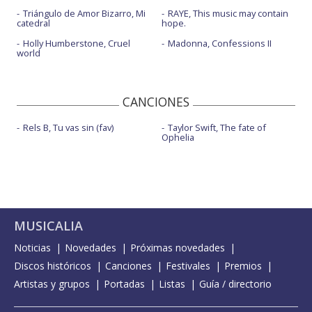
Triángulo de Amor Bizarro, Mi
RAYE, This music may contain
catedral
hope.
Holly Humberstone, Cruel
Madonna, Confessions II
world
CANCIONES
Rels B, Tu vas sin (fav)
Taylor Swift, The fate of
Ophelia
MUSICALIA
Noticias
Novedades
Próximas novedades
Discos históricos
Canciones
Festivales
Premios
Artistas y grupos
Portadas
Listas
Guía / directorio