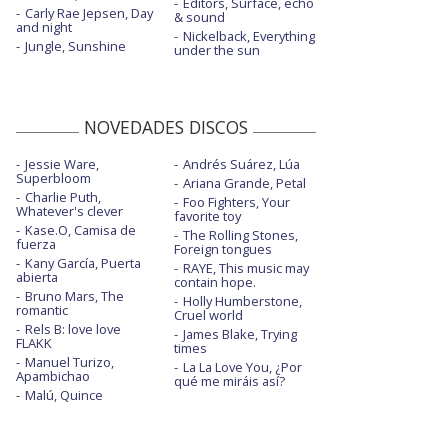
Editors, Surface, echo
Carly Rae Jepsen, Day
& sound
and night
Nickelback, Everything
Jungle, Sunshine
under the sun
NOVEDADES DISCOS
Jessie Ware,
Andrés Suárez, Lúa
Superbloom
Ariana Grande, Petal
Charlie Puth,
Foo Fighters, Your
Whatever's clever
favorite toy
Kase.O, Camisa de
The Rolling Stones,
fuerza
Foreign tongues
Kany García, Puerta
RAYE, This music may
abierta
contain hope.
Bruno Mars, The
Holly Humberstone,
romantic
Cruel world
Rels B: love love
James Blake, Trying
FLAKK
times
Manuel Turizo,
La La Love You, ¿Por
Apambichao
qué me miráis así?
Malú, Quince