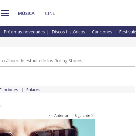
MÚSICA
CINE
Próximas novedades
Discos históricos
Canciones
Festival
nto álbum de estudio de los Rolling Stones
Canciones
Enlaces
a.
<< Anterior
Siguiente >>