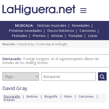
MUSICALIA:
Noticias musicales
Novedades
Próximas novedades
Discos históricos
Canciones
Festivales
Premios
Artistas
Portadas
Listas
Musicalia
>
David Gray
> A new day at midnight
Destacado:
'Foreign tongues' es el vigesimoquinto álbum de
estudio de los Rolling Stones
David Gray
Discografía
Noticias
Biografía
Fotos
Canciones
Enlaces