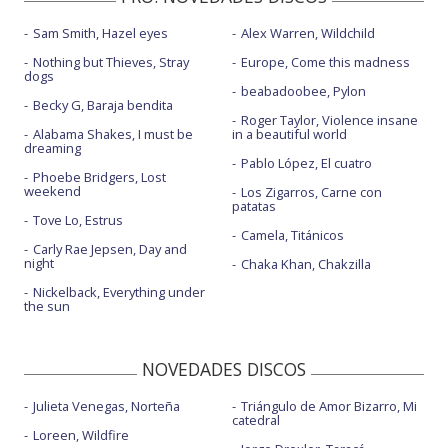
Sam Smith, Hazel eyes
Alex Warren, Wildchild
Nothing but Thieves, Stray
Europe, Come this madness
dogs
beabadoobee, Pylon
Becky G, Baraja bendita
Roger Taylor, Violence insane
Alabama Shakes, I must be
in a beautiful world
dreaming
Pablo López, El cuatro
Phoebe Bridgers, Lost
weekend
Los Zigarros, Carne con
patatas
Tove Lo, Estrus
Camela, Titánicos
Carly Rae Jepsen, Day and
night
Chaka Khan, Chakzilla
Nickelback, Everything under
the sun
NOVEDADES DISCOS
Julieta Venegas, Norteña
Triángulo de Amor Bizarro, Mi
catedral
Loreen, Wildfire