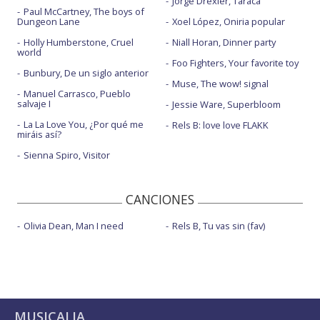
Jorge Drexler, Taracá
Paul McCartney, The boys of
Dungeon Lane
Xoel López, Oniria popular
Holly Humberstone, Cruel
Niall Horan, Dinner party
world
Foo Fighters, Your favorite toy
Bunbury, De un siglo anterior
Muse, The wow! signal
Manuel Carrasco, Pueblo
salvaje I
Jessie Ware, Superbloom
La La Love You, ¿Por qué me
Rels B: love love FLAKK
miráis así?
Sienna Spiro, Visitor
CANCIONES
Olivia Dean, Man I need
Rels B, Tu vas sin (fav)
MUSICALIA