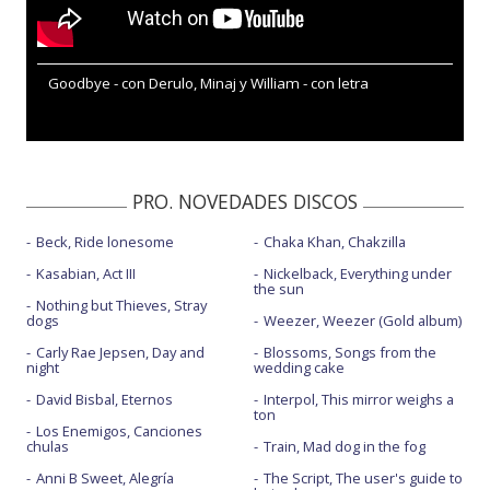
Goodbye - con Derulo, Minaj y William - con letra
PRO. NOVEDADES DISCOS
Beck, Ride lonesome
Chaka Khan, Chakzilla
Kasabian, Act III
Nickelback, Everything under
the sun
Nothing but Thieves, Stray
dogs
Weezer, Weezer (Gold album)
Carly Rae Jepsen, Day and
Blossoms, Songs from the
night
wedding cake
David Bisbal, Eternos
Interpol, This mirror weighs a
ton
Los Enemigos, Canciones
chulas
Train, Mad dog in the fog
Anni B Sweet, Alegría
The Script, The user's guide to