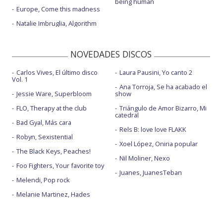
being human
Europe, Come this madness
Natalie Imbruglia, Algorithm
NOVEDADES DISCOS
Carlos Vives, El último disco
Laura Pausini, Yo canto 2
Vol. 1
Ana Torroja, Se ha acabado el
Jessie Ware, Superbloom
show
FLO, Therapy at the club
Triángulo de Amor Bizarro, Mi
catedral
Bad Gyal, Más cara
Rels B: love love FLAKK
Robyn, Sexistential
Xoel López, Oniria popular
The Black Keys, Peaches!
Nil Moliner, Nexo
Foo Fighters, Your favorite toy
Juanes, JuanesTeban
Melendi, Pop rock
Melanie Martinez, Hades