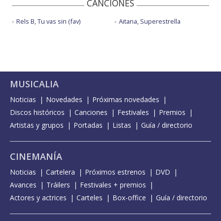
CANCIONES
Rels B, Tu vas sin (fav)
Aitana, Superestrella
MUSICALIA
Noticias
Novedades
Próximas novedades
Discos históricos
Canciones
Festivales
Premios
Artistas y grupos
Portadas
Listas
Guía / directorio
CINEMANÍA
Noticias
Cartelera
Próximos estrenos
DVD
Avances
Tráilers
Festivales + premios
Actores y actrices
Carteles
Box-office
Guía / directorio