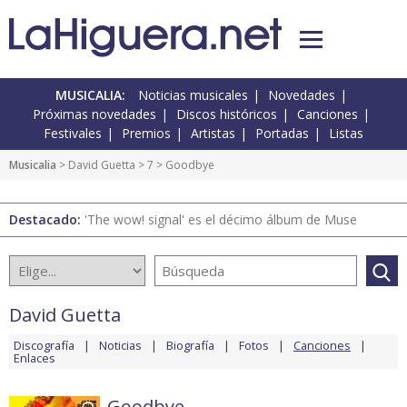
MUSICALIA:
Noticias musicales
Novedades
Próximas novedades
Discos históricos
Canciones
Festivales
Premios
Artistas
Portadas
Listas
Musicalia
>
David Guetta
>
7
> Goodbye
Destacado:
'The wow! signal' es el décimo álbum de Muse
David Guetta
Discografía
Noticias
Biografía
Fotos
Canciones
Enlaces
Goodbye